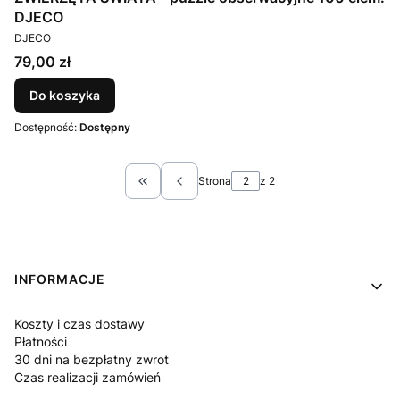
DJECO
PRODUCENT
DJECO
Cena
79,00 zł
Do koszyka
Dostępność:
Dostępny
Strona
z 2
Wróć do pierwszej strony z produktami
Linki w stopce
INFORMACJE
Koszty i czas dostawy
Płatności
30 dni na bezpłatny zwrot
Czas realizacji zamówień