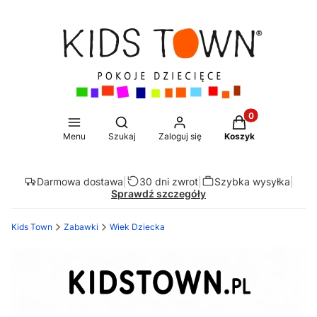
Produkty w koszy
Otwórz wyszukiwarkę
Menu
Szukaj
Zaloguj się
Koszyk
Darmowa dostawa
|
30 dni zwrot
|
Szybka wysyłka
|
Sprawdź szczegóły
Kids Town
Zabawki
Wiek Dziecka