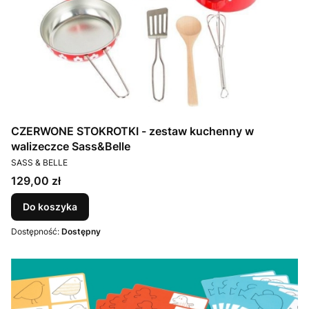
CZERWONE STOKROTKI - zestaw kuchenny w
walizeczce Sass&Belle
PRODUCENT
SASS & BELLE
Cena
129,00 zł
Do koszyka
Dostępność:
Dostępny