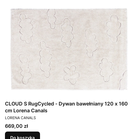
CLOUD S RugCycled - Dywan bawełniany 120 x 160
cm Lorena Canals
PRODUCENT
LORENA CANALS
Cena
669,00 zł
Do koszyka