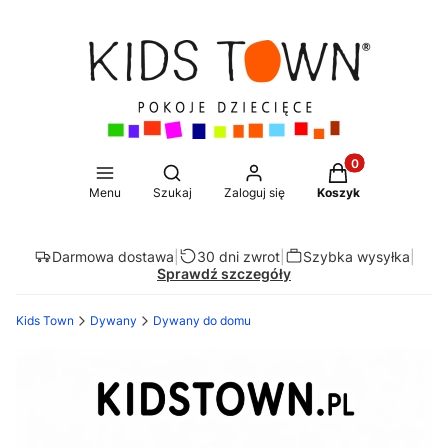
Produkty w koszy
Otwórz wyszukiwarkę
Menu
Szukaj
Zaloguj się
Koszyk
Darmowa dostawa
|
30 dni zwrot
|
Szybka wysyłka
|
Sprawdź szczegóły
Kids Town
Dywany
Dywany do domu