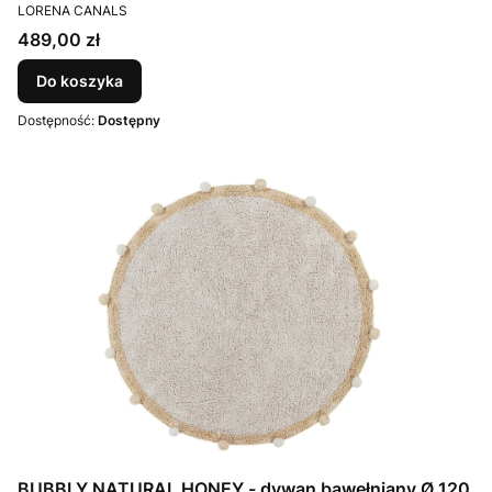
PRODUCENT
LORENA CANALS
Cena
489,00 zł
Do koszyka
Dostępność:
Dostępny
BUBBLY NATURAL HONEY - dywan bawełniany Ø 120