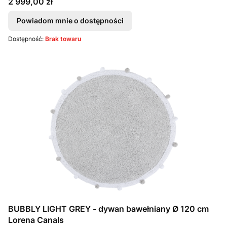
Cena
2 999,00 zł
Powiadom mnie o dostępności
Dostępność:
Brak towaru
BUBBLY LIGHT GREY - dywan bawełniany Ø 120 cm
Lorena Canals