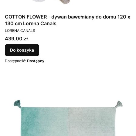
COTTON FLOWER - dywan bawełniany do domu 120 x
130 cm Lorena Canals
PRODUCENT
LORENA CANALS
Cena
439,00 zł
Do koszyka
Dostępność:
Dostępny