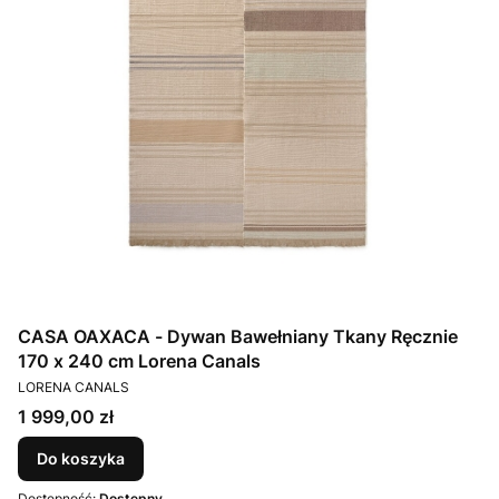
CASA OAXACA - Dywan Bawełniany Tkany Ręcznie
170 x 240 cm Lorena Canals
PRODUCENT
LORENA CANALS
Cena
1 999,00 zł
Do koszyka
Dostępność:
Dostępny