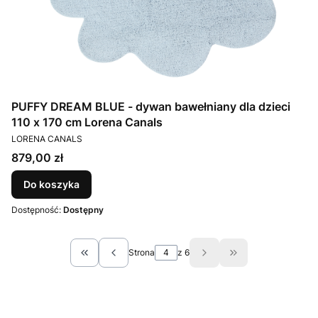
PUFFY DREAM BLUE - dywan bawełniany dla dzieci
110 x 170 cm Lorena Canals
PRODUCENT
LORENA CANALS
Cena
879,00 zł
Do koszyka
Dostępność:
Dostępny
Strona
z 6
Wróć do pierwszej strony z produktami
Przejdź do ostatn