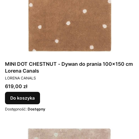
MINI DOT CHESTNUT - Dywan do prania 100x150 cm
Lorena Canals
PRODUCENT
LORENA CANALS
Cena
619,00 zł
Do koszyka
Dostępność:
Dostępny