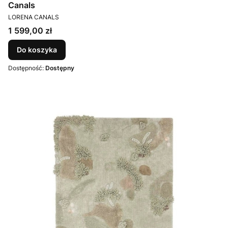
Canals
PRODUCENT
LORENA CANALS
Cena
1 599,00 zł
Do koszyka
Dostępność:
Dostępny