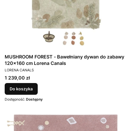
MUSHROOM FOREST - Bawełniany dywan do zabawy
120x160 cm Lorena Canals
PRODUCENT
LORENA CANALS
Cena
1 239,00 zł
Do koszyka
Dostępność:
Dostępny