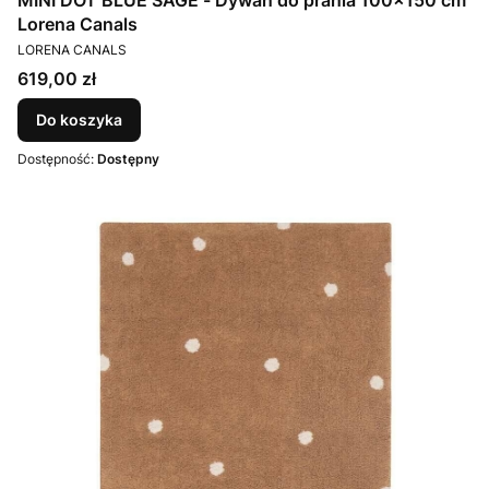
MINI DOT BLUE SAGE - Dywan do prania 100x150 cm
Lorena Canals
PRODUCENT
LORENA CANALS
Cena
619,00 zł
Do koszyka
Dostępność:
Dostępny