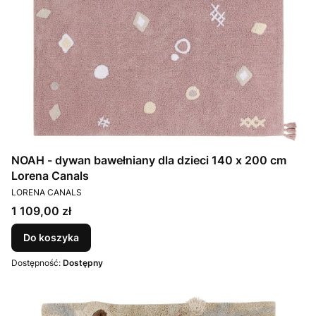
NOAH - dywan bawełniany dla dzieci 140 x 200 cm
Lorena Canals
PRODUCENT
LORENA CANALS
Cena
1 109,00 zł
Do koszyka
Dostępność:
Dostępny