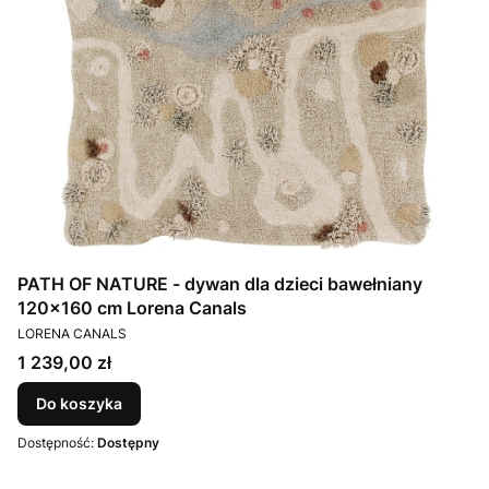
PATH OF NATURE - dywan dla dzieci bawełniany
120x160 cm Lorena Canals
PRODUCENT
LORENA CANALS
Cena
1 239,00 zł
Do koszyka
Dostępność:
Dostępny