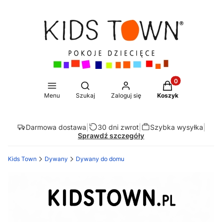
Produkty w koszy
Otwórz wyszukiwarkę
Menu
Szukaj
Zaloguj się
Koszyk
Darmowa dostawa
|
30 dni zwrot
|
Szybka wysyłka
|
Sprawdź szczegóły
Kids Town
Dywany
Dywany do domu