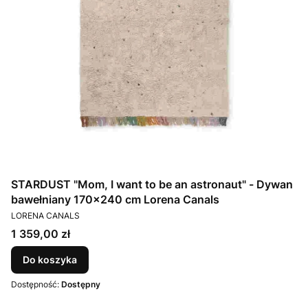
STARDUST "Mom, I want to be an astronaut" - Dywan
bawełniany 170x240 cm Lorena Canals
PRODUCENT
LORENA CANALS
Cena
1 359,00 zł
Do koszyka
Dostępność:
Dostępny