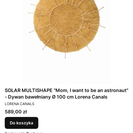
SOLAR MULTISHAPE "Mom, I want to be an astronaut"
- Dywan bawełniany Ø 100 cm Lorena Canals
PRODUCENT
LORENA CANALS
Cena
589,00 zł
Do koszyka