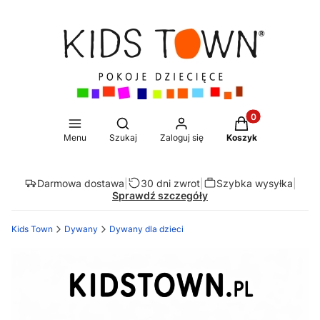
Produkty w koszy
Otwórz wyszukiwarkę
Menu
Szukaj
Zaloguj się
Koszyk
Darmowa dostawa
|
30 dni zwrot
|
Szybka wysyłka
|
Sprawdź szczegóły
Kids Town
Dywany
Dywany dla dzieci