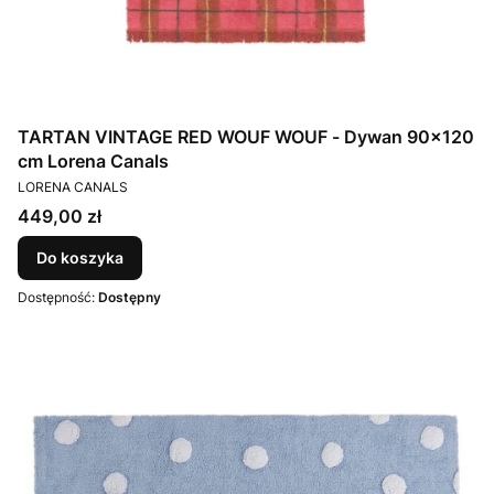
TARTAN VINTAGE RED WOUF WOUF - Dywan 90×120
cm Lorena Canals
PRODUCENT
LORENA CANALS
Cena
449,00 zł
Do koszyka
Dostępność:
Dostępny