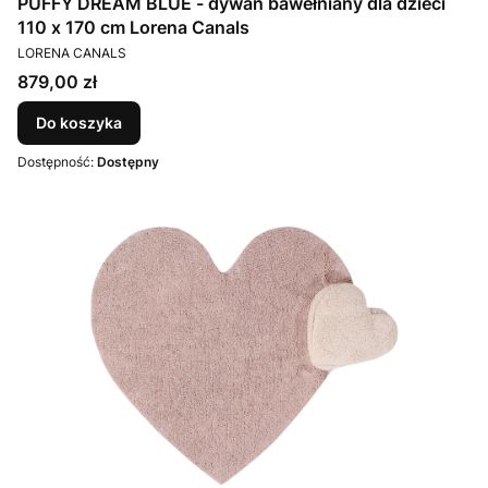
PUFFY DREAM BLUE - dywan bawełniany dla dzieci
110 x 170 cm Lorena Canals
PRODUCENT
LORENA CANALS
Cena
879,00 zł
Do koszyka
Dostępność:
Dostępny