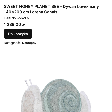
SWEET HONEY PLANET BEE - Dywan bawełniany
140x200 cm Lorena Canals
PRODUCENT
LORENA CANALS
Cena
1 239,00 zł
Do koszyka
Dostępność:
Dostępny