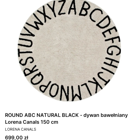
ROUND ABC NATURAL BLACK - dywan bawełniany
Lorena Canals 150 cm
PRODUCENT
LORENA CANALS
Cena
699,00 zł