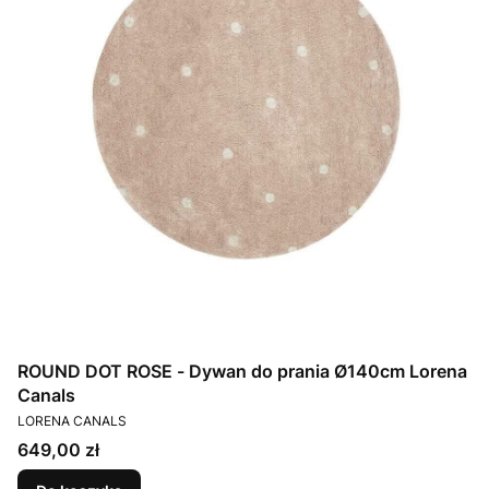
ROUND DOT ROSE - Dywan do prania Ø140cm Lorena
Canals
PRODUCENT
LORENA CANALS
Cena
649,00 zł