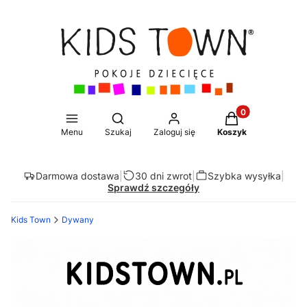
Produkty w koszy
Otwórz wyszukiwarkę
Menu
Szukaj
Zaloguj się
Koszyk
Darmowa dostawa
|
30 dni zwrot
|
Szybka wysyłka
|
Sprawdź szczegóły
Kids Town
Dywany