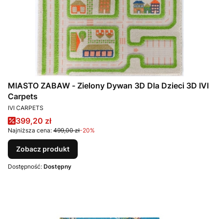
MIASTO ZABAW - Zielony Dywan 3D Dla Dzieci 3D IVI
Carpets
PRODUCENT
IVI CARPETS
Cena promocyjna
399,20 zł
Najniższa cena:
499,00 zł
-20%
Zobacz produkt
Dostępność:
Dostępny