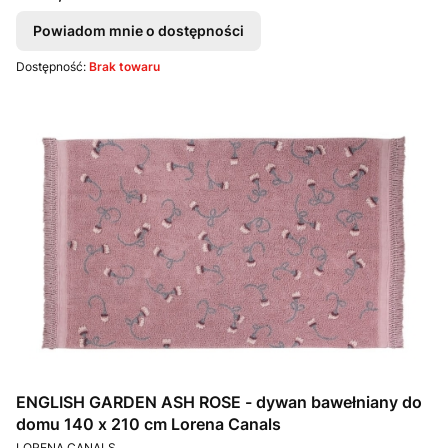
Powiadom mnie o dostępności
Dostępność:
Brak towaru
ENGLISH GARDEN ASH ROSE - dywan bawełniany do
domu 140 x 210 cm Lorena Canals
PRODUCENT
LORENA CANALS