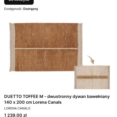
Dostępność:
Dostępny
DUETTO TOFFEE M - dwustronny dywan bawełniany
140 x 200 cm Lorena Canals
PRODUCENT
LORENA CANALS
Cena
1 239,00 zł