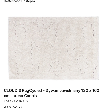
Dostępność:
Dostępny
CLOUD S RugCycled - Dywan bawełniany 120 x 160
cm Lorena Canals
PRODUCENT
LORENA CANALS
Cena
669,00 zł