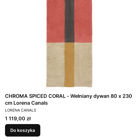
CHROMA SPICED CORAL - Wełniany dywan 80 x 230
cm Lorena Canals
PRODUCENT
LORENA CANALS
Cena
1 119,00 zł
Do koszyka