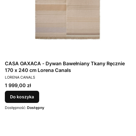
CASA OAXACA - Dywan Bawełniany Tkany Ręcznie
170 x 240 cm Lorena Canals
PRODUCENT
LORENA CANALS
Cena
1 999,00 zł
Do koszyka
Dostępność:
Dostępny