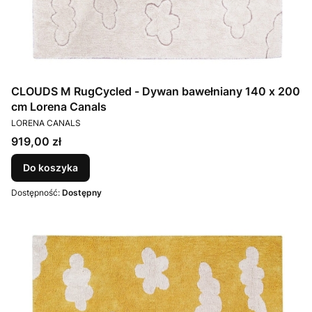
CLOUDS M RugCycled - Dywan bawełniany 140 x 200
cm Lorena Canals
PRODUCENT
LORENA CANALS
Cena
919,00 zł
Do koszyka
Dostępność:
Dostępny