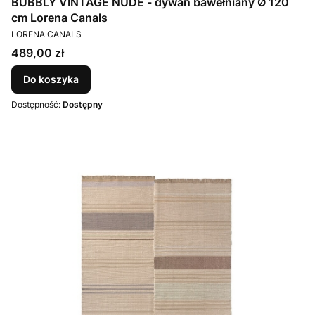
BUBBLY VINTAGE NUDE - dywan bawełniany Ø 120
cm Lorena Canals
PRODUCENT
LORENA CANALS
Cena
489,00 zł
Do koszyka
Dostępność:
Dostępny