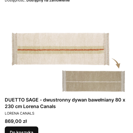
Dostępność:
Dostępny na zamówienie
DUETTO SAGE - dwustronny dywan bawełniany 80 x
230 cm Lorena Canals
PRODUCENT
LORENA CANALS
Cena
869,00 zł
Do koszyka