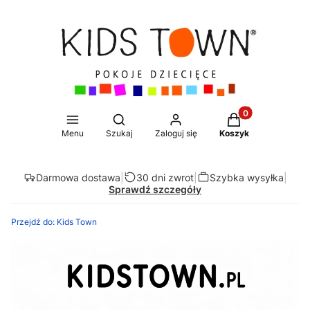
Produkty w koszy
Otwórz wyszukiwarkę
Menu
Szukaj
Zaloguj się
Koszyk
Darmowa dostawa
|
30 dni zwrot
|
Szybka wysyłka
|
Sprawdź szczegóły
Przejdź do:
Kids Town