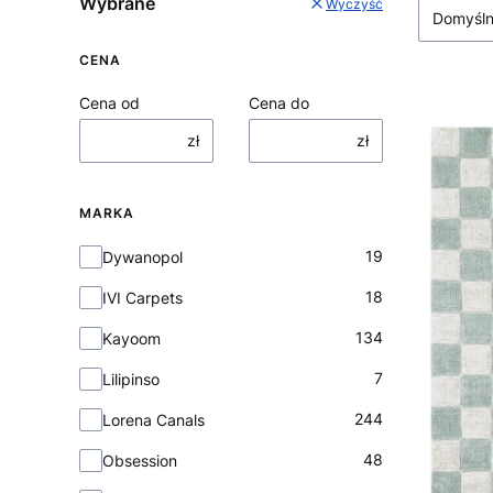
Wybrane
Wyczyść
Domyśl
CENA
Cena od
Cena do
zł
zł
MARKA
Marka
19
Dywanopol
18
IVI Carpets
134
Kayoom
7
Lilipinso
244
Lorena Canals
48
Obsession