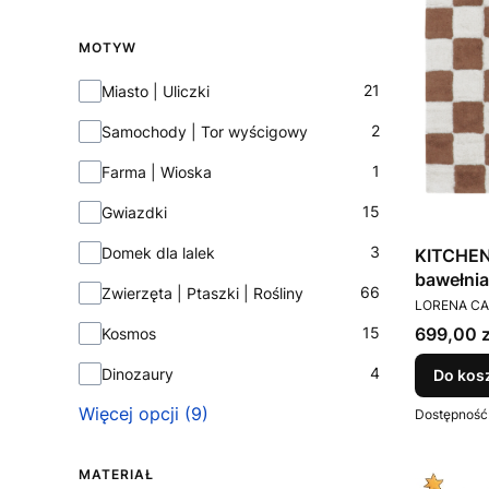
MOTYW
Motyw
21
Miasto | Uliczki
2
Samochody | Tor wyścigowy
1
Farma | Wioska
15
Gwiazdki
3
Domek dla lalek
KITCHEN
bawełni
66
Zwierzęta | Ptaszki | Rośliny
PRODUCEN
Canals
LORENA C
Cena
699,00 z
15
Kosmos
4
Dinozaury
Do kos
Więcej opcji (9)
Dostępność
MATERIAŁ