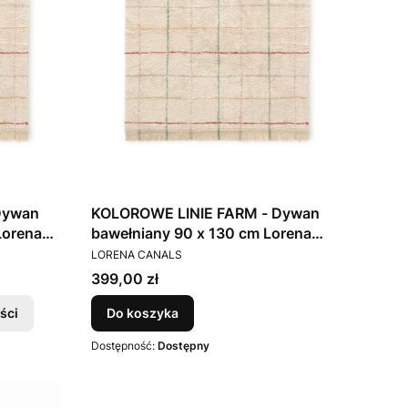
Dywan
KOLOROWE LINIE FARM - Dywan
Lorena
bawełniany 90 x 130 cm Lorena
PRODUCENT
Canals
LORENA CANALS
Cena
399,00 zł
ści
Do koszyka
Dostępność:
Dostępny