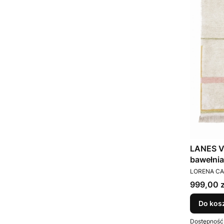
LANES V
bawełnia
PRODUCEN
Canals
LORENA C
Cena
999,00 z
Do kos
Dostępność