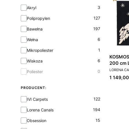
Materiał
3
Akryl
127
Polipropylen
197
Bawełna
6
Wełna
1
Mikropoliester
KOSMOS 
6
Wiskoza
200 cm 
PRODUCEN
LORENA C
0
Poliester
Cena
1 149,00
PRODUCENT:
Producent:
122
IVI Carpets
194
Lorena Canals
15
Obsession