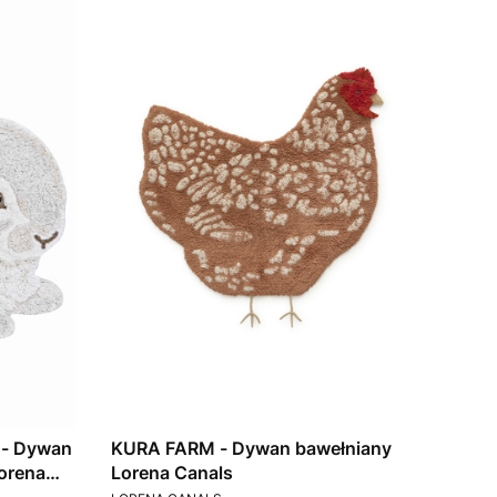
- Dywan
KURA FARM - Dywan bawełniany
orena
Lorena Canals
PRODUCENT