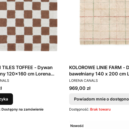
 TILES TOFFEE - Dywan
KOLOROWE LINIE FARM - 
any 120x160 cm Lorena
bawełniany 140 x 200 cm 
T
PRODUCENT
Canals
ANALS
LORENA CANALS
Cena
ł
969,00 zł
zyka
Powiadom mnie o dostępno
:
Dostępny na zamówienie
Dostępność:
Brak towaru
Nowość