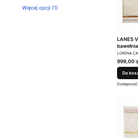
Więcej opcji (1)
LANES V
bawełnia
PRODUCEN
Canals
LORENA C
Cena
999,00 z
Do kos
Dostępność