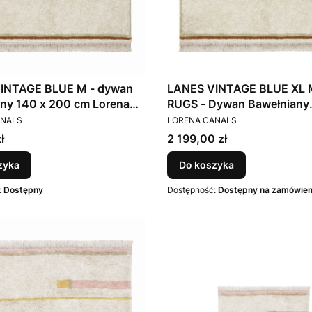
INTAGE BLUE M - dywan
LANES VINTAGE BLUE XL 
ny 140 x 200 cm Lorena
RUGS - Dywan Bawełniany
T
PRODUCENT
200x300 cm Lorena Canal
ANALS
LORENA CANALS
Cena
ł
2 199,00 zł
zyka
Do koszyka
:
Dostępny
Dostępność:
Dostępny na zamówien