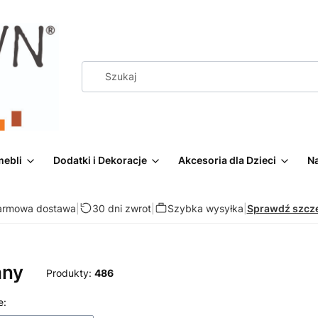
mebli
Dodatki i Dekoracje
Akcesoria dla Dzieci
Na
armowa dostawa
|
30 dni zwrot
|
Szybka wysyłka
|
Sprawdź szcz
ny
Produkty:
486
 produktów
e: