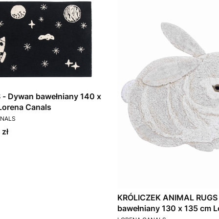
- Dywan bawełniany 140 x
Lorena Canals
T
ANALS
 zł
KRÓLICZEK ANIMAL RUGS 
bawełniany 130 x 135 cm L
PRODUCENT