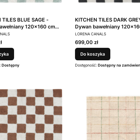
 TILES BLUE SAGE -
KITCHEN TILES DARK GREY
awełniany 120x160 cm
Dywan bawełniany 120x16
T
PRODUCENT
anals
Lorena Canals
ANALS
LORENA CANALS
Cena
ł
699,00 zł
zyka
Do koszyka
:
Dostępny
Dostępność:
Dostępny na zamówien