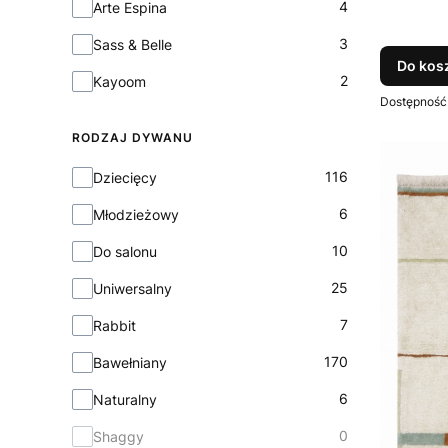
4
Arte Espina
3
Sass & Belle
Do kos
2
Kayoom
Dostępność
RODZAJ DYWANU
Rodzaj dywanu
116
Dziecięcy
6
Młodzieżowy
10
Do salonu
25
Uniwersalny
7
Rabbit
170
Bawełniany
6
Naturalny
0
Shaggy