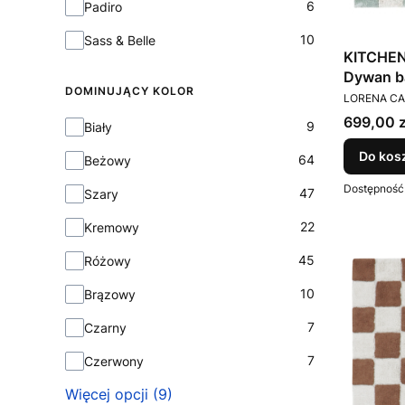
6
Padiro
10
Sass & Belle
KITCHEN
Dywan b
DOMINUJĄCY KOLOR
PRODUCEN
Lorena C
LORENA C
Cena
699,00 z
Dominujący kolor
9
Biały
Do kos
64
Beżowy
Dostępność
47
Szary
22
Kremowy
45
Różowy
10
Brązowy
7
Czarny
7
Czerwony
Więcej opcji (9)