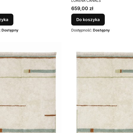
Canals
LORENA CANALS
Cena
659,00 zł
zyka
Do koszyka
:
Dostępny
Dostępność:
Dostępny