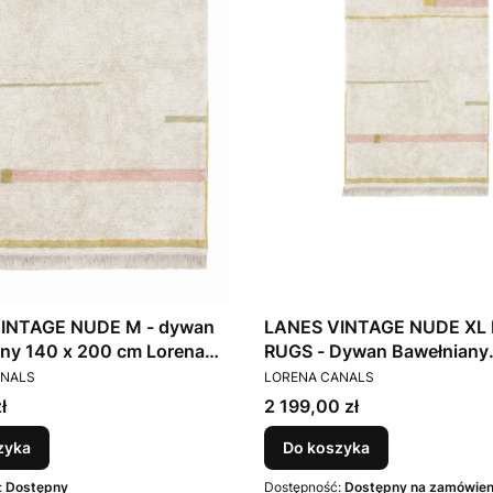
INTAGE NUDE M - dywan
LANES VINTAGE NUDE XL
ny 140 x 200 cm Lorena
RUGS - Dywan Bawełniany
T
PRODUCENT
200x300 cm Lorena Canal
ANALS
LORENA CANALS
Cena
ł
2 199,00 zł
zyka
Do koszyka
:
Dostępny
Dostępność:
Dostępny na zamówien