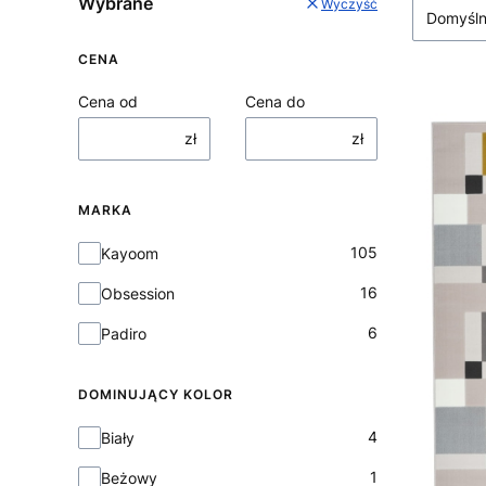
Wybrane
Wyczyść
Domyśl
CENA
Cena od
Cena do
zł
zł
MARKA
Marka
105
Kayoom
16
Obsession
6
Padiro
DOMINUJĄCY KOLOR
Dominujący kolor
4
Biały
1
Beżowy