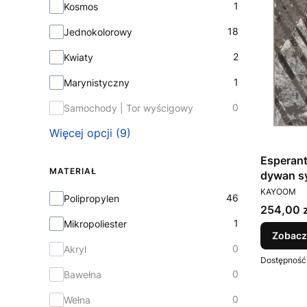
1
Kosmos
18
Jednokolorowy
2
Kwiaty
1
Marynistyczny
0
Samochody | Tor wyścigowy
Więcej opcji (9)
Esperan
MATERIAŁ
dywan s
PRODUCEN
KAYOOM
Materiał
46
Polipropylen
Cena
254,00 z
1
Mikropoliester
Zobacz
0
Akryl
Dostępność
0
Bawełna
0
Wełna