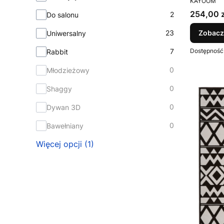
KAYOOM
Cena
254,00 z
2
Do salonu
23
Zobacz
Uniwersalny
7
Dostępność
Rabbit
0
Młodzieżowy
0
Shaggy
0
Dywan 3D
0
Bawełniany
Więcej opcji (1)