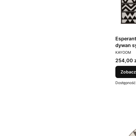
Esperan
dywan s
PRODUCEN
KAYOOM
Cena
254,00 z
Zobacz
Dostępność