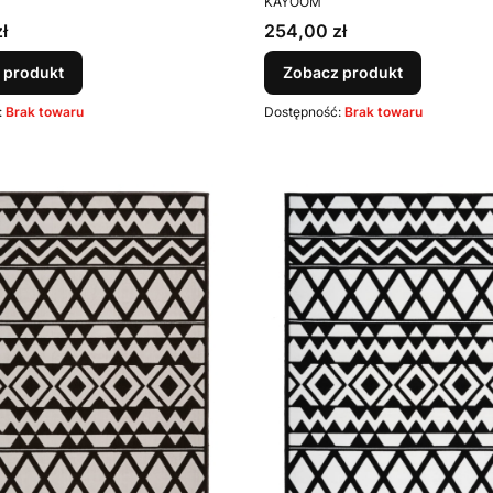
KAYOOM
Cena
ł
254,00 zł
 produkt
Zobacz produkt
:
Brak towaru
Dostępność:
Brak towaru