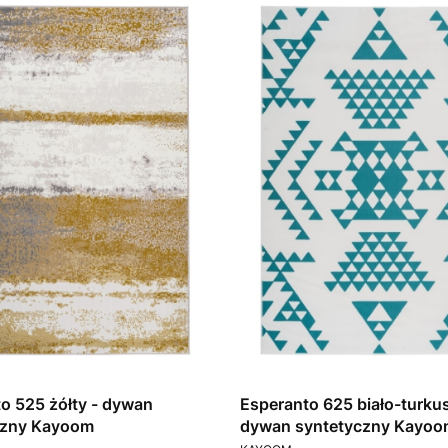
o 525 żółty - dywan
Esperanto 625 biało-turku
czny Kayoom
dywan syntetyczny Kayoo
T
PRODUCENT