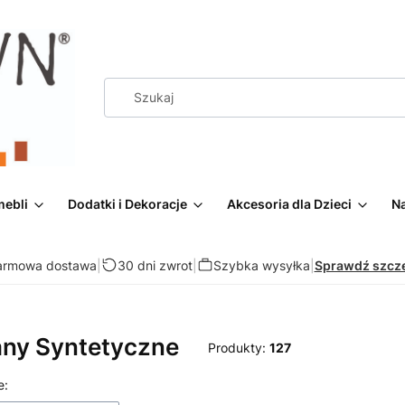
mebli
Dodatki i Dekoracje
Akcesoria dla Dzieci
Na
armowa dostawa
|
30 dni zwrot
|
Szybka wysyłka
|
Sprawdź szcz
ny Syntetyczne
Produkty:
127
 produktów
e: