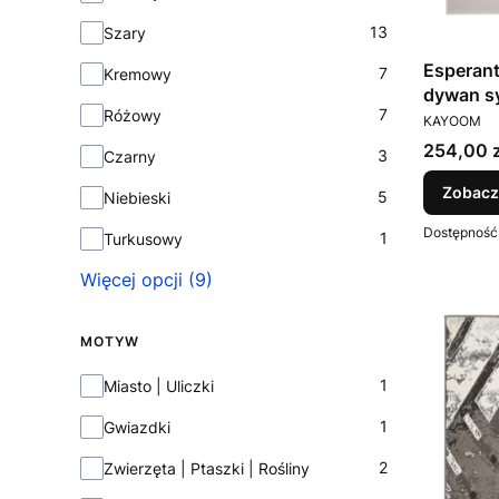
13
Szary
Esperant
7
Kremowy
dywan s
7
Różowy
PRODUCEN
KAYOOM
Cena
254,00 z
3
Czarny
Zobacz
5
Niebieski
Dostępność
1
Turkusowy
Więcej opcji (9)
MOTYW
Motyw
1
Miasto | Uliczki
1
Gwiazdki
2
Zwierzęta | Ptaszki | Rośliny