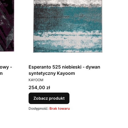
towy -
Esperanto 525 niebieski - dywan
m
syntetyczny Kayoom
PRODUCENT
KAYOOM
Cena
254,00 zł
Zobacz produkt
Dostępność:
Brak towaru