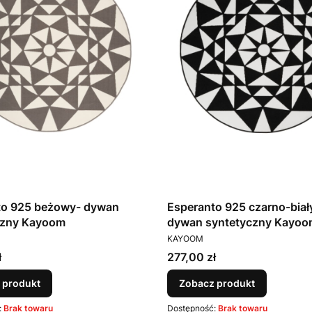
to 925 beżowy- dywan
Esperanto 925 czarno-biały
czny Kayoom
dywan syntetyczny Kayoo
T
PRODUCENT
KAYOOM
Cena
ł
277,00 zł
 produkt
Zobacz produkt
:
Brak towaru
Dostępność:
Brak towaru