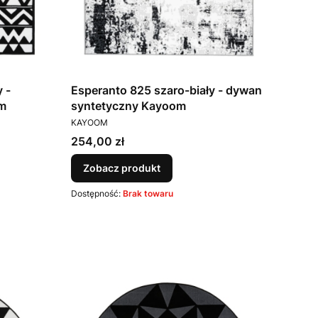
 -
Esperanto 825 szaro-biały - dywan
m
syntetyczny Kayoom
PRODUCENT
KAYOOM
Cena
254,00 zł
Zobacz produkt
Dostępność:
Brak towaru