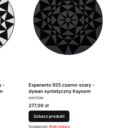
 -
Esperanto 925 czarno-szary -
m
dywan syntetyczny Kayoom
PRODUCENT
KAYOOM
Cena
277,00 zł
Zobacz produkt
Dostępność:
Brak towaru