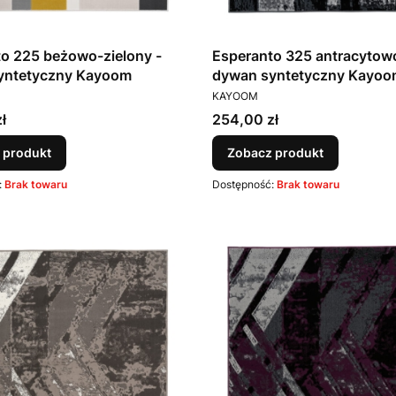
o 225 beżowo-zielony -
Esperanto 325 antracytowo
yntetyczny Kayoom
dywan syntetyczny Kayoo
T
PRODUCENT
KAYOOM
Cena
ł
254,00 zł
 produkt
Zobacz produkt
:
Brak towaru
Dostępność:
Brak towaru