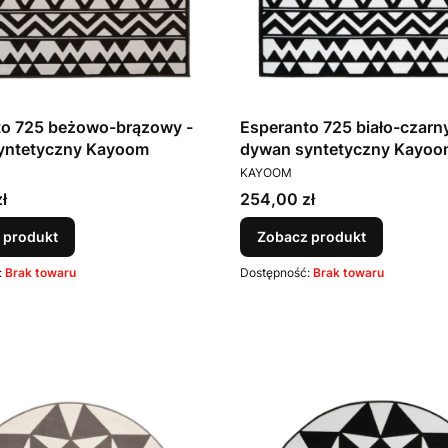
to 725 beżowo-brązowy -
Esperanto 725 biało-czarny
yntetyczny Kayoom
dywan syntetyczny Kayoo
T
PRODUCENT
KAYOOM
Cena
ł
254,00 zł
 produkt
Zobacz produkt
:
Brak towaru
Dostępność:
Brak towaru