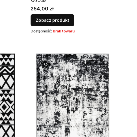
Kayoom
KAYOOM
Cena
254,00 zł
Zobacz produkt
Dostępność:
Brak towaru