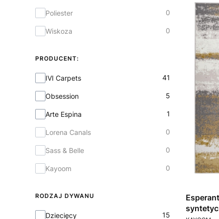
0
Poliester
0
Wiskoza
PRODUCENT:
Producent:
41
IVI Carpets
5
Obsession
1
Arte Espina
0
Lorena Canals
0
Sass & Belle
0
Kayoom
RODZAJ DYWANU
Esperant
syntety
Rodzaj dywanu
15
Dziecięcy
PRODUCEN