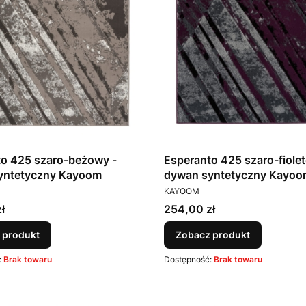
to 425 szaro-beżowy -
Esperanto 425 szaro-fiole
yntetyczny Kayoom
dywan syntetyczny Kayoo
T
PRODUCENT
KAYOOM
Cena
ł
254,00 zł
 produkt
Zobacz produkt
:
Brak towaru
Dostępność:
Brak towaru