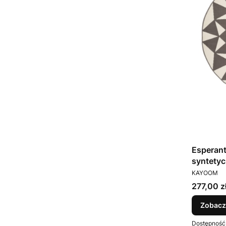
Esperan
syntety
PRODUCEN
KAYOOM
Cena
277,00 z
Zobacz
Dostępność