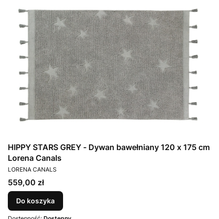
HIPPY STARS GREY - Dywan bawełniany 120 x 175 cm
Lorena Canals
PRODUCENT
LORENA CANALS
Cena
559,00 zł
Do koszyka
Dostępność:
Dostępny