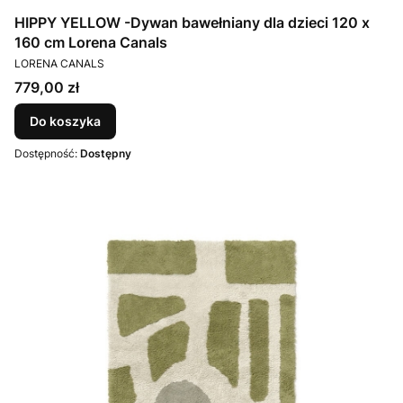
HIPPY YELLOW -Dywan bawełniany dla dzieci 120 x
160 cm Lorena Canals
PRODUCENT
LORENA CANALS
Cena
779,00 zł
Do koszyka
Dostępność:
Dostępny