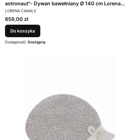
astronaut"- Dywan bawełniany Ø 140 cm Lorena
PRODUCENT
Canals
LORENA CANALS
Cena
659,00 zł
Do koszyka
Dostępność:
Dostępny