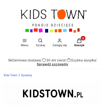
Produkty w koszy
Otwórz wyszukiwarkę
Menu
Szukaj
Zaloguj się
Koszyk
Darmowa dostawa
|
30 dni zwrot
|
Szybka wysyłka
|
Sprawdź szczegóły
Kids Town
Dywany