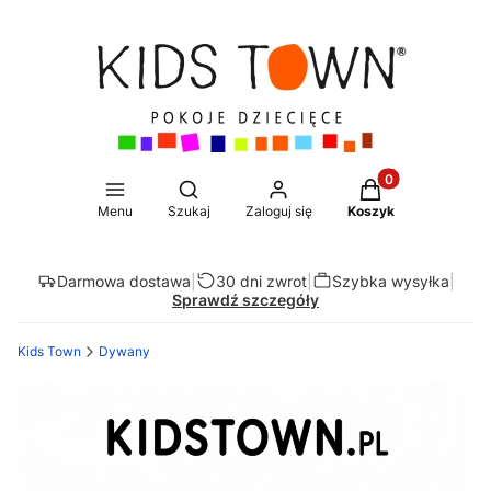
Produkty w koszy
Otwórz wyszukiwarkę
Menu
Szukaj
Zaloguj się
Koszyk
Darmowa dostawa
|
30 dni zwrot
|
Szybka wysyłka
|
Sprawdź szczegóły
Kids Town
Dywany