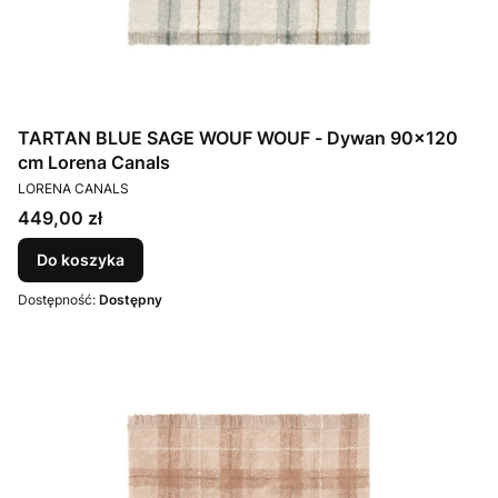
TARTAN BLUE SAGE WOUF WOUF - Dywan 90×120
cm Lorena Canals
PRODUCENT
LORENA CANALS
Cena
449,00 zł
Do koszyka
Dostępność:
Dostępny