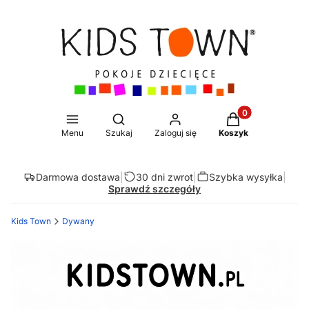
Produkty w koszy
Otwórz wyszukiwarkę
Menu
Szukaj
Zaloguj się
Koszyk
Darmowa dostawa
|
30 dni zwrot
|
Szybka wysyłka
|
Sprawdź szczegóły
Kids Town
Dywany