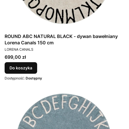
ROUND ABC NATURAL BLACK - dywan bawełniany
Lorena Canals 150 cm
PRODUCENT
LORENA CANALS
Cena
699,00 zł
Do koszyka
Dostępność:
Dostępny