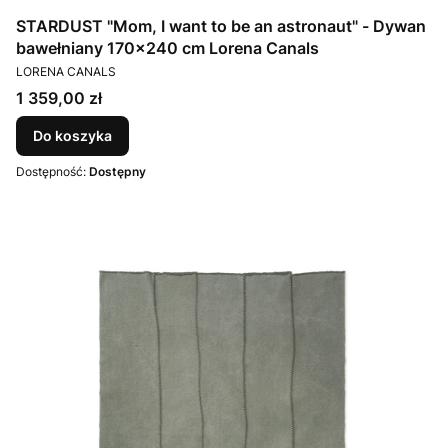
STARDUST "Mom, I want to be an astronaut" - Dywan
bawełniany 170x240 cm Lorena Canals
PRODUCENT
LORENA CANALS
Cena
1 359,00 zł
Do koszyka
Dostępność:
Dostępny