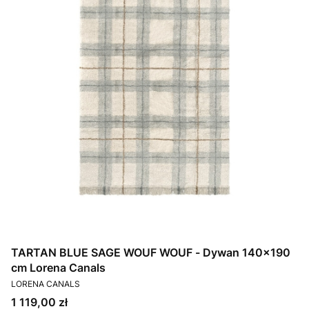
TARTAN BLUE SAGE WOUF WOUF - Dywan 140×190
cm Lorena Canals
PRODUCENT
LORENA CANALS
Cena
1 119,00 zł