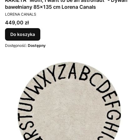
RAKIETA "Mom, I want to be an astronaut" - Dywan
bawełniany 85x135 cm Lorena Canals
PRODUCENT
LORENA CANALS
Cena
449,00 zł
Do koszyka
Dostępność:
Dostępny