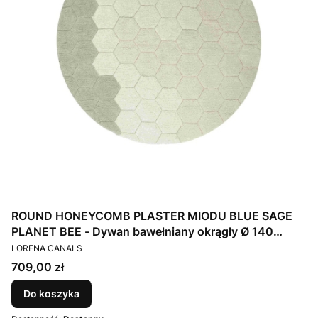
ROUND HONEYCOMB PLASTER MIODU BLUE SAGE
PLANET BEE - Dywan bawełniany okrągły Ø 140
PRODUCENT
Lorena Canals
LORENA CANALS
Cena
709,00 zł
Do koszyka