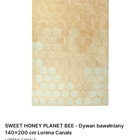
SWEET HONEY PLANET BEE - Dywan bawełniany
140x200 cm Lorena Canals
PRODUCENT
LORENA CANALS