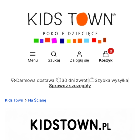
Produkty w koszy
Otwórz wyszukiwarkę
Menu
Szukaj
Zaloguj się
Koszyk
Darmowa dostawa
|
30 dni zwrot
|
Szybka wysyłka
|
Sprawdź szczegóły
Kids Town
Na Ścianę