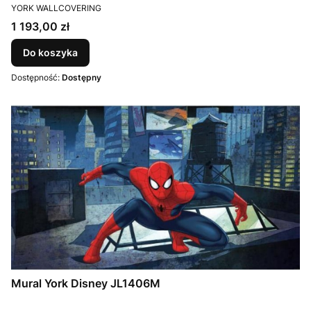
PRODUCENT
YORK WALLCOVERING
Cena
1 193,00 zł
Do koszyka
Dostępność:
Dostępny
Mural York Disney JL1406M