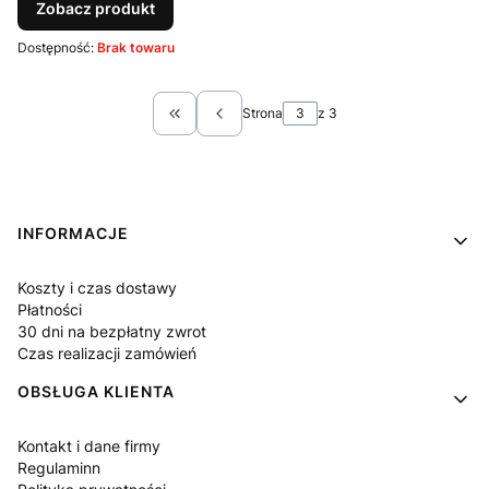
Zobacz produkt
Dostępność:
Brak towaru
Strona
z 3
Wróć do pierwszej strony z produktami
Linki w stopce
INFORMACJE
Koszty i czas dostawy
Płatności
30 dni na bezpłatny zwrot
Czas realizacji zamówień
OBSŁUGA KLIENTA
Kontakt i dane firmy
Regulaminn