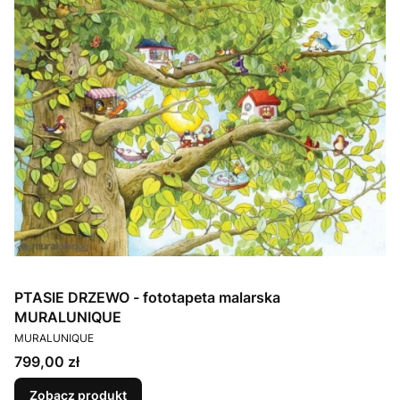
PTASIE DRZEWO - fototapeta malarska
MURALUNIQUE
PRODUCENT
MURALUNIQUE
Cena
799,00 zł
Zobacz produkt