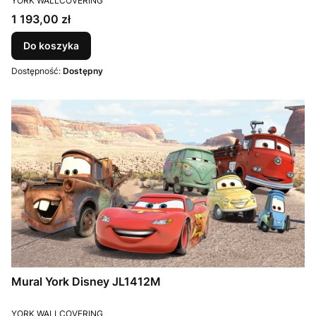
YORK WALLCOVERING
Cena
1 193,00 zł
Do koszyka
Dostępność:
Dostępny
Mural York Disney JL1412M
PRODUCENT
YORK WALLCOVERING