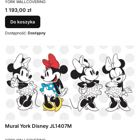
PRODUCENT
YORK WALLCOVERING
Cena
1 193,00 zł
Do koszyka
Dostępność:
Dostępny
Mural York Disney JL1407M
PRODUCENT