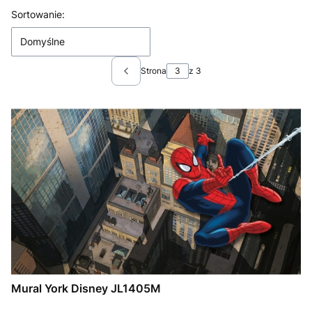
Lista produktów
Sortowanie:
Domyślne
Strona
z 3
Poprzednie produkty
Mural York Disney JL1405M