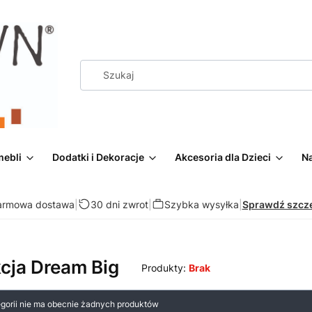
mebli
Dodatki i Dekoracje
Akcesoria dla Dzieci
Na
armowa dostawa
|
30 dni zwrot
|
Szybka wysyłka
|
Sprawdź szcz
cja Dream Big
Produkty:
Brak
 produktów
egorii nie ma obecnie żadnych produktów