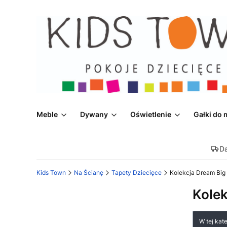
Meble
Dywany
Oświetlenie
Gałki do 
D
Kids Town
Na Ścianę
Tapety Dziecięce
Kolekcja Dream Big
Kolek
Lista
W tej kat