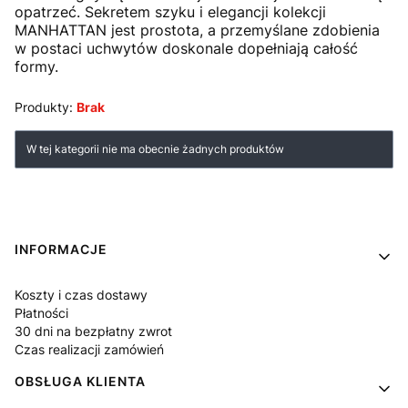
opatrzeć. Sekretem szyku i elegancji kolekcji
MANHATTAN jest prostota, a przemyślane zdobienia
w postaci uchwytów doskonale dopełniają całość
formy.
Produkty:
Brak
Lista produktów
W tej kategorii nie ma obecnie żadnych produktów
Linki w stopce
INFORMACJE
Koszty i czas dostawy
Płatności
30 dni na bezpłatny zwrot
Czas realizacji zamówień
OBSŁUGA KLIENTA