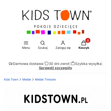
Produkty w koszy
Otwórz wyszukiwarkę
Menu
Szukaj
Zaloguj się
Koszyk
Darmowa dostawa
|
30 dni zwrot
|
Szybka wysyłka
|
Sprawdź szczegóły
Kids Town
Meble
Meble Timoore