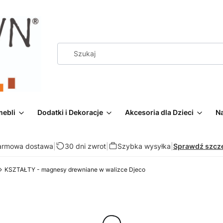
mebli
Dodatki i Dekoracje
Akcesoria dla Dzieci
Na
armowa dostawa
|
30 dni zwrot
|
Szybka wysyłka
|
Sprawdź szcz
KSZTAŁTY - magnesy drewniane w walizce Djeco