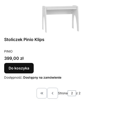
Stoliczek Pinio Klips
PRODUCENT
PINIO
Cena
399,00 zł
Do koszyka
Dostępność:
Dostępny na zamówienie
Strona
z 2
Wróć do pierwszej strony z produktami