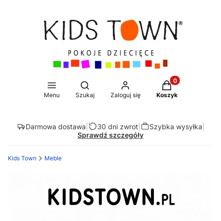
Produkty w koszy
Otwórz wyszukiwarkę
Menu
Szukaj
Zaloguj się
Koszyk
Darmowa dostawa
|
30 dni zwrot
|
Szybka wysyłka
|
Sprawdź szczegóły
Kids Town
Meble