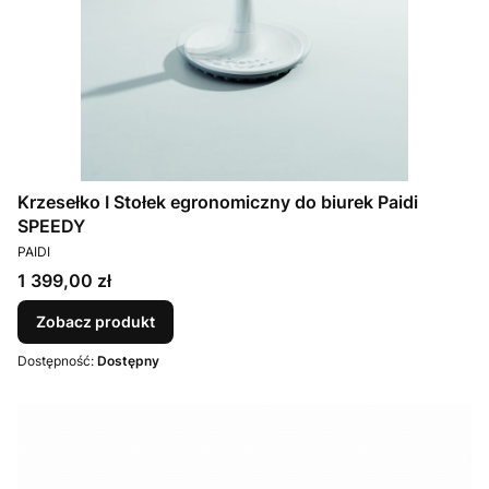
Krzesełko I Stołek egronomiczny do biurek Paidi
SPEEDY
PRODUCENT
PAIDI
Cena
1 399,00 zł
Zobacz produkt
Dostępność:
Dostępny