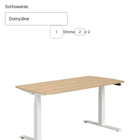
Lista produktów
Sortowanie:
Domyślne
Strona
z 2
Poprzednie produkty