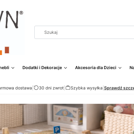
mebli
Dodatki i Dekoracje
Akcesoria dla Dzieci
Na
armowa dostawa
|
30 dni zwrot
|
Szybka wysyłka
|
Sprawdź szcz