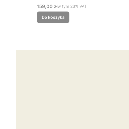
Cena brutto
159,00 zł
w tym %s VAT
w tym
23%
VAT
Do koszyka