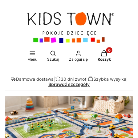
Produkty w koszy
Otwórz wyszukiwarkę
Menu
Szukaj
Zaloguj się
Koszyk
Darmowa dostawa
|
30 dni zwrot
|
Szybka wysyłka
|
Sprawdź szczegóły