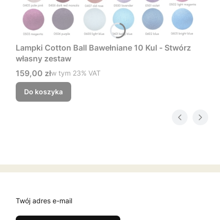
Lampki Cotton Ball Bawełniane 10 Kul - Stwórz
własny zestaw
Cena brutto
159,00 zł
w tym %s VAT
w tym
23%
VAT
Do koszyka
Twój adres e-mail