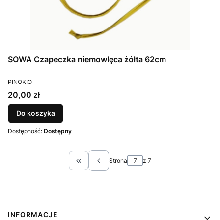
SOWA Czapeczka niemowlęca żółta 62cm
PRODUCENT
PINOKIO
Cena
20,00 zł
Do koszyka
Dostępność:
Dostępny
Strona
z 7
Wróć do pierwszej strony z produktami
Linki w stopce
INFORMACJE