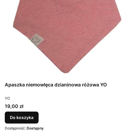
Apaszka niemowlęca dzianinowa różowa YO
PRODUCENT
YO
Cena
19,00 zł
Do koszyka
Dostępność:
Dostępny