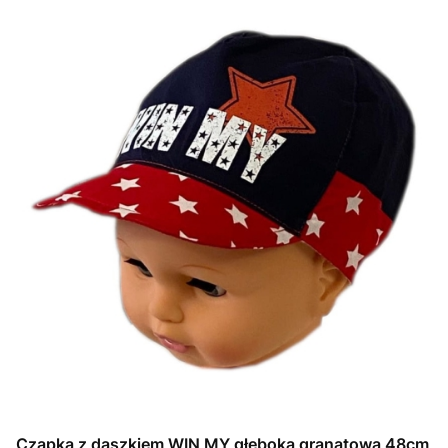
Czapka z daszkiem WIN MY głęboka granatowa 48cm