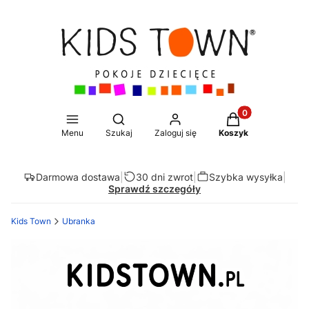
Produkty w koszy
Otwórz wyszukiwarkę
Menu
Szukaj
Zaloguj się
Koszyk
Darmowa dostawa
|
30 dni zwrot
|
Szybka wysyłka
|
Sprawdź szczegóły
Kids Town
Ubranka