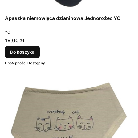
Apaszka niemowlęca dzianinowa Jednorożec YO
PRODUCENT
YO
Cena
19,00 zł
Do koszyka
Dostępność:
Dostępny