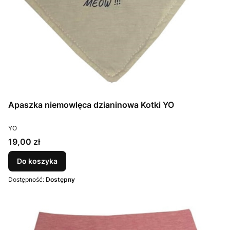
Apaszka niemowlęca dzianinowa Kotki YO
PRODUCENT
YO
Cena
19,00 zł
Do koszyka
Dostępność:
Dostępny