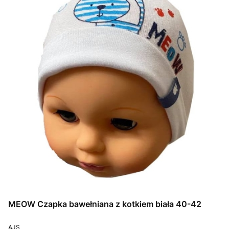
MEOW Czapka bawełniana z kotkiem biała 40-42
PRODUCENT
AJS