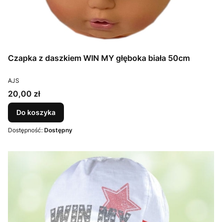
Czapka z daszkiem WIN MY głęboka biała 50cm
PRODUCENT
AJS
Cena
20,00 zł
Do koszyka
Dostępność:
Dostępny