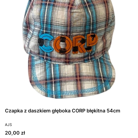
Czapka z daszkiem głęboka CORP błękitna 54cm
PRODUCENT
AJS
Cena
20,00 zł