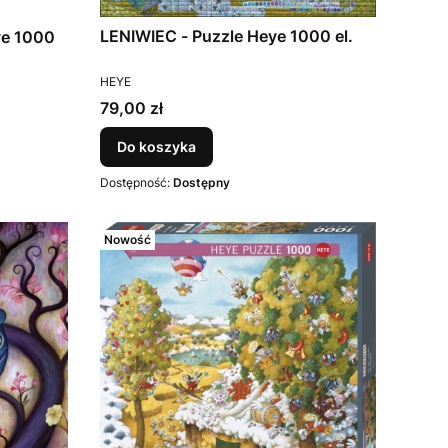
LENIWIEC - Puzzle Heye 1000 el.
ye 1000
PRODUCENT
HEYE
Cena
79,00 zł
Do koszyka
Dostępność:
Dostępny
Nowość