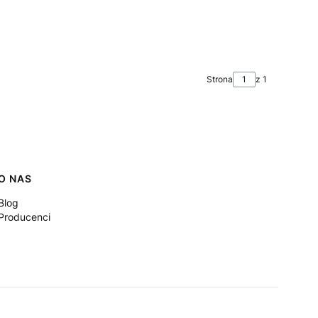
Strona
z 1
O NAS
Blog
Producenci