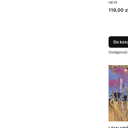
PRODUCEN
HEYE
Cena
119,00 z
Do kos
Dostępność