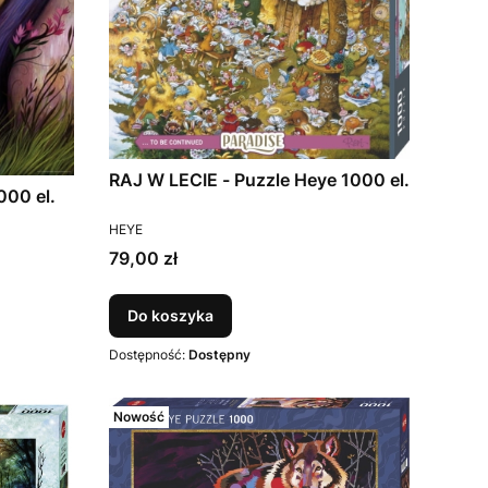
RAJ W LECIE - Puzzle Heye 1000 el.
000 el.
PRODUCENT
HEYE
Cena
79,00 zł
Do koszyka
Dostępność:
Dostępny
Nowość