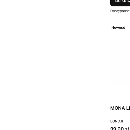
Do kos
Dostępność
Nowość
MONA LIS
PRODUCEN
LONDJI
Cena
99,00 zł