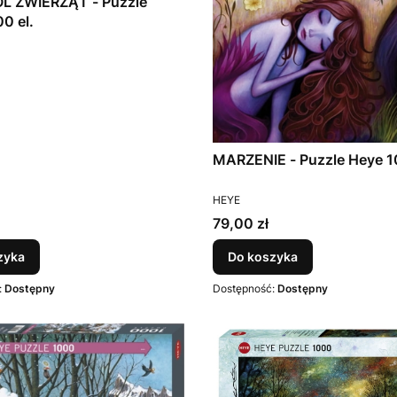
L ZWIERZĄT - Puzzle
0 el.
T
MARZENIE - Puzzle Heye 1
PRODUCENT
HEYE
Cena
79,00 zł
zyka
Do koszyka
:
Dostępny
Dostępność:
Dostępny