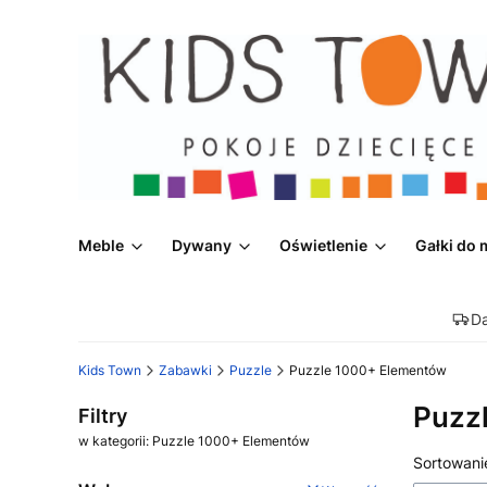
Meble
Dywany
Oświetlenie
Gałki do 
D
Kids Town
Zabawki
Puzzle
Puzzle 1000+ Elementów
Puzz
Filtry
w kategorii: Puzzle 1000+ Elementów
Lista
Sortowani