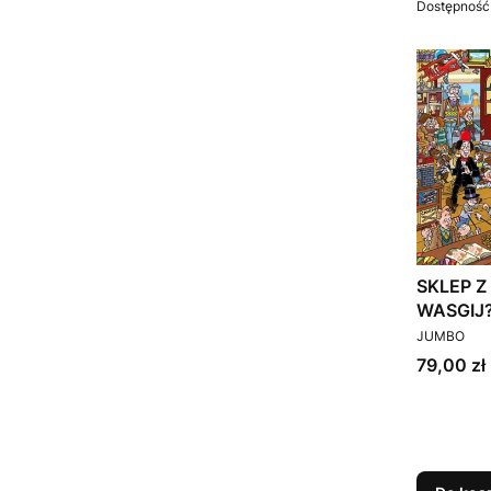
Dostępność
SKLEP Z
WASGIJ?
PRODUCEN
JUMBO
Cena
79,00 zł