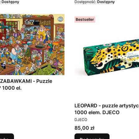
:
Dostępny
Dostępność:
Dostępny
Bestseller
 ZABAWKAMI - Puzzle
 1000 el.
T
LEOPARD - puzzle artysty
1000 elem. DJECO
PRODUCENT
DJECO
Cena
85,00 zł