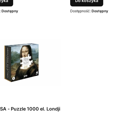
zyka
Do koszyka
:
Dostępny
Dostępność:
Dostępny
A - Puzzle 1000 el. Londji
T