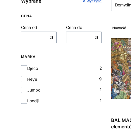
Wybrane
Wyczyść
Domyśl
CENA
Cena od
Cena do
Nowość
zł
zł
MARKA
Marka
2
Djeco
9
Heye
1
Jumbo
1
Londji
BAL MAS
elementó