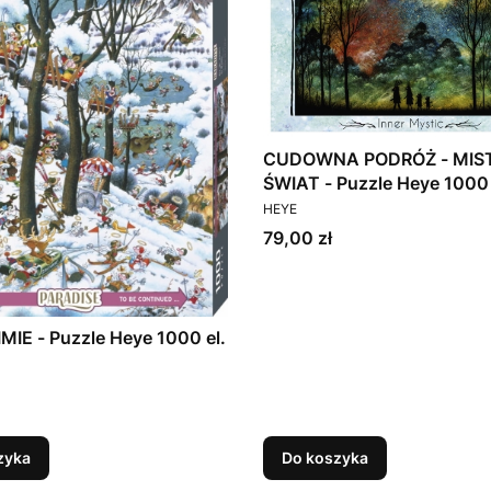
CUDOWNA PODRÓŻ - MISTYCZNY
ŚWIAT - Puzzle Heye 1000 
PRODUCENT
HEYE
Cena
79,00 zł
MIE - Puzzle Heye 1000 el.
T
zyka
Do koszyka