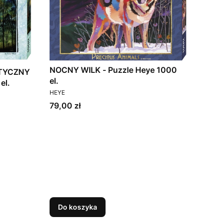
NOCNY WILK - Puzzle Heye 1000
el.
el.
PRODUCENT
HEYE
Cena
79,00 zł
Do koszyka