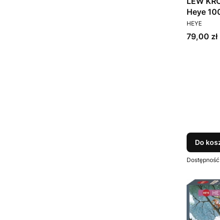
LEW KRÓ
Heye 100
PRODUCEN
HEYE
Cena
79,00 zł
Do kos
Dostępność