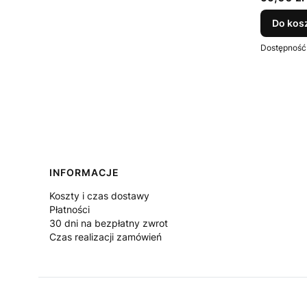
Do kos
Dostępność
Linki w stopce
INFORMACJE
Koszty i czas dostawy
Płatności
30 dni na bezpłatny zwrot
Czas realizacji zamówień