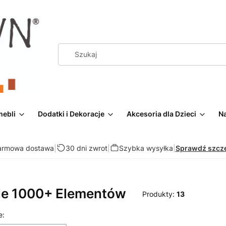
mebli
Dodatki i Dekoracje
Akcesoria dla Dzieci
Na
armowa dostawa
|
30 dni zwrot
|
Szybka wysyłka
|
Sprawdź szcz
le 1000+ Elementów
Produkty:
13
 produktów
e: