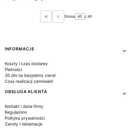
Strona
z 40
Wróć do pierwszej strony z produktami
Linki w stopce
INFORMACJE
Koszty i czas dostawy
Płatności
30 dni na bezpłatny zwrot
Czas realizacji zamówień
OBSŁUGA KLIENTA
Kontakt i dane firmy
Regulaminn
Polityka prywatności
Zwroty i reklamacje