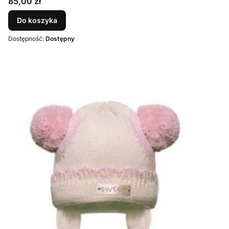
Cena
85,00 zł
Do koszyka
Dostępność:
Dostępny