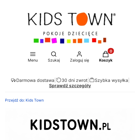
Produkty w koszy
Otwórz wyszukiwarkę
Menu
Szukaj
Zaloguj się
Koszyk
Darmowa dostawa
|
30 dni zwrot
|
Szybka wysyłka
|
Sprawdź szczegóły
Przejdź do:
Kids Town