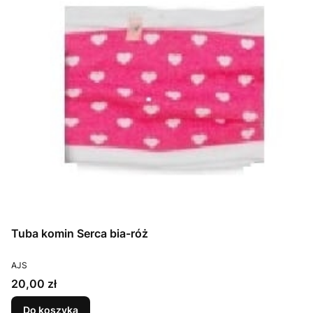
Tuba komin Serca bia-róż
PRODUCENT
AJS
Cena
20,00 zł
Do koszyka