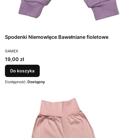
Spodenki Niemowlęce Bawełniane fioletowe
PRODUCENT
GAMEX
Cena
19,00 zł
Do koszyka
Dostępność:
Dostępny