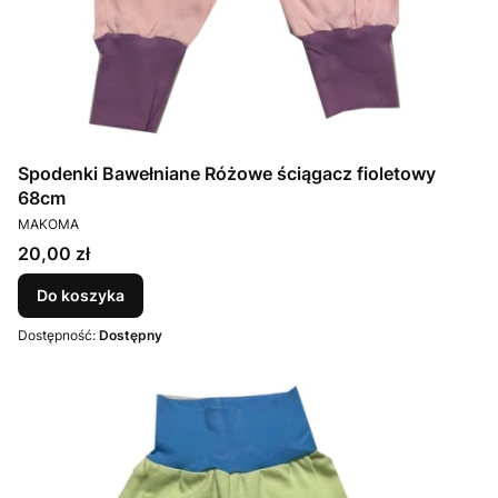
Spodenki Bawełniane Różowe ściągacz fioletowy
68cm
PRODUCENT
MAKOMA
Cena
20,00 zł
Do koszyka
Dostępność:
Dostępny