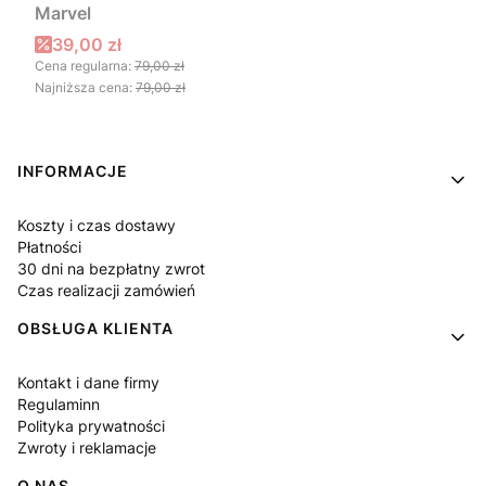
Marvel
Cena promocyjna
39,00 zł
Cena regularna:
79,00 zł
Najniższa cena:
79,00 zł
Linki w stopce
INFORMACJE
Koszty i czas dostawy
Płatności
30 dni na bezpłatny zwrot
Czas realizacji zamówień
OBSŁUGA KLIENTA
Kontakt i dane firmy
Regulaminn
Polityka prywatności
Zwroty i reklamacje
O NAS