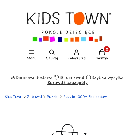
Produkty w koszy
Otwórz wyszukiwarkę
Menu
Szukaj
Zaloguj się
Koszyk
Darmowa dostawa
|
30 dni zwrot
|
Szybka wysyłka
|
Sprawdź szczegóły
Kids Town
Zabawki
Puzzle
Puzzle 1000+ Elementów