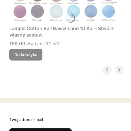
Lampki Cotton Ball Bawełniane 10 Kul - Stwórz
własny zestaw
Cena brutto
159,00 zł
w tym %s VAT
w tym
23%
VAT
Do koszyka
Twój adres e-mail