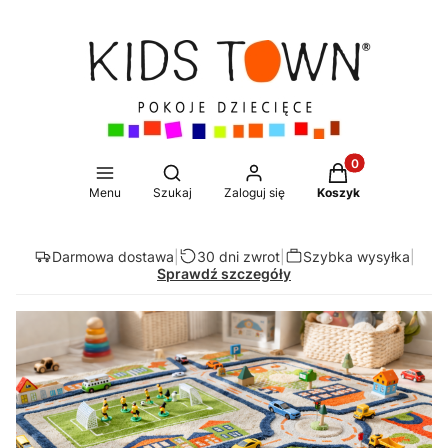
Produkty w koszy
Otwórz wyszukiwarkę
Menu
Szukaj
Zaloguj się
Koszyk
Darmowa dostawa
|
30 dni zwrot
|
Szybka wysyłka
|
Sprawdź szczegóły