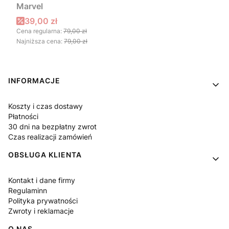
Marvel
Cena promocyjna
39,00 zł
Cena regularna:
79,00 zł
Najniższa cena:
79,00 zł
Linki w stopce
INFORMACJE
Koszty i czas dostawy
Płatności
30 dni na bezpłatny zwrot
Czas realizacji zamówień
OBSŁUGA KLIENTA
Kontakt i dane firmy
Regulaminn
Polityka prywatności
Zwroty i reklamacje
O NAS