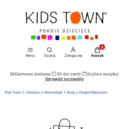
Produkty w koszy
Otwórz wyszukiwarkę
Menu
Szukaj
Zaloguj się
Koszyk
Darmowa dostawa
|
30 dni zwrot
|
Szybka wysyłka
|
Sprawdź szczegóły
Kids Town
Ubranka
Niemowlak
Body z Długim Rękawem