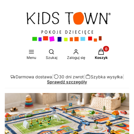
Produkty w koszy
Otwórz wyszukiwarkę
Menu
Szukaj
Zaloguj się
Koszyk
Darmowa dostawa
|
30 dni zwrot
|
Szybka wysyłka
|
Sprawdź szczegóły