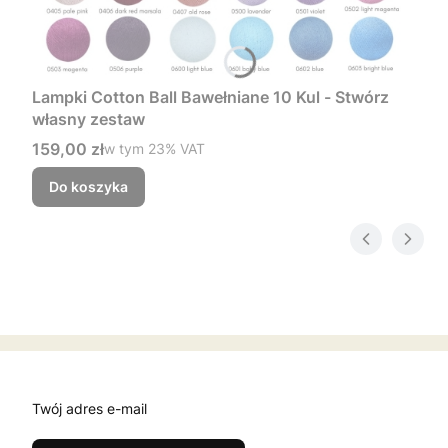
Lampki Cotton Ball Bawełniane 10 Kul - Stwórz
własny zestaw
Cena brutto
159,00 zł
w tym %s VAT
w tym
23%
VAT
Do koszyka
Twój adres e-mail