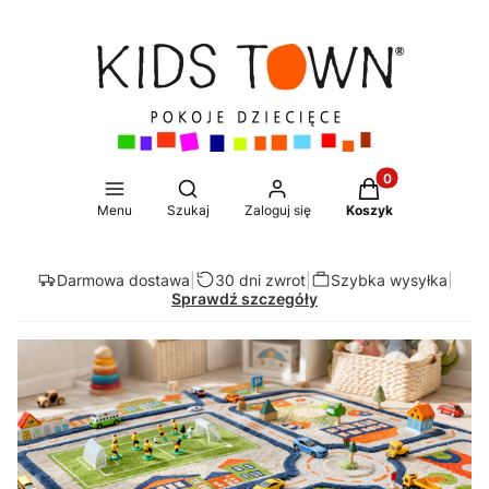
Produkty w koszy
Otwórz wyszukiwarkę
Menu
Szukaj
Zaloguj się
Koszyk
Darmowa dostawa
|
30 dni zwrot
|
Szybka wysyłka
|
Sprawdź szczegóły