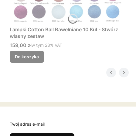
Lampki Cotton Ball Bawełniane 10 Kul - Stwórz
własny zestaw
Cena brutto
159,00 zł
w tym %s VAT
w tym
23%
VAT
Do koszyka
Twój adres e-mail