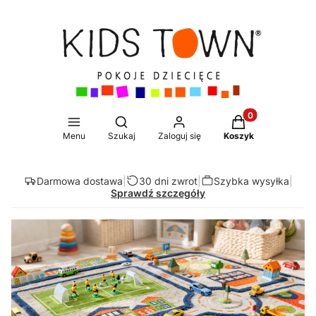
Produkty w koszy
Otwórz wyszukiwarkę
Menu
Szukaj
Zaloguj się
Koszyk
Darmowa dostawa
|
30 dni zwrot
|
Szybka wysyłka
|
Sprawdź szczegóły