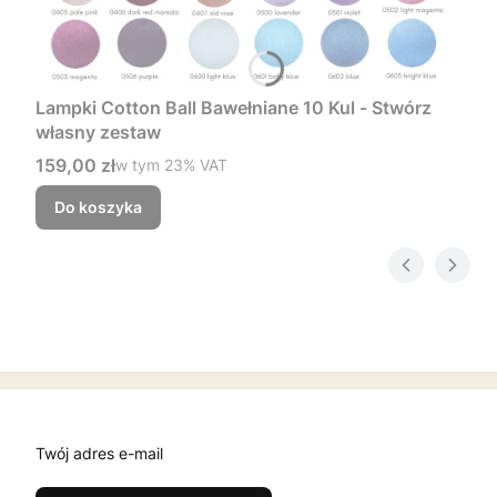
Lampki Cotton Ball Bawełniane 10 Kul - Stwórz
własny zestaw
Cena brutto
159,00 zł
w tym %s VAT
w tym
23%
VAT
Do koszyka
Twój adres e-mail