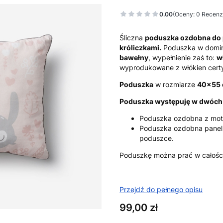
0.00
(Oceny: 0 Recenzj
Śliczna
poduszka ozdobna do 
króliczkami.
Poduszka w domin
bawełny
, wypełnienie zaś to:
w
wyprodukowane z włókien cer
Poduszka
w rozmiarze
40x55 
Poduszka występuję w dwóch 
Poduszka ozdobna z moty
Poduszka ozdobna panel
poduszce.
Poduszkę można prać w całośc
Przejdź do pełnego opisu
Cena
99,00 zł