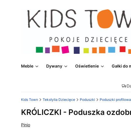
Meble
Dywany
Oświetlenie
Gałki do 
D
Kids Town
Tekstylia Dziecięce
Poduszki
Poduszki profilow
KRÓLICZKI - Poduszka ozdob
Pinio