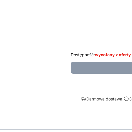
Wybierz wariant produktu:
Poszczególne warianty mogą ró
*
Poduszka
Wybierz
Dostępność:
wycofany z oferty
Darmowa dostawa
|
3