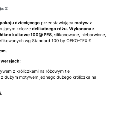
e: 0)
pokoju dziecięcego
przedstawiająca
motyw z
ującym kolorze
delikatnego różu.
Wykonana z
łókno kulkowe 100@ PES
, silikonowane, niebarwione,
tyfikowanych wg Standard 100 by OEKO-TEX ®
cm.
wersjach:
wem z króliczkami na różowym tle
 z dużym motywem jednego dużego króliczka na
i.