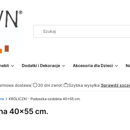
mebli
Dodatki i Dekoracje
Akcesoria dla Dzieci
Na
armowa dostawa
|
30 dni zwrot
|
Szybka wysyłka
|
Sprawdź szcz
ane
KRÓLICZKI - Poduszka ozdobna 40x55 cm.
na 40x55 cm.