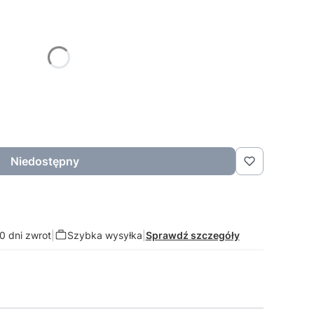
żnić się ceną
Niedostępny
0 dni zwrot
|
Szybka wysyłka
|
Sprawdź szczegóły