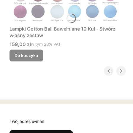
Lampki Cotton Ball Bawełniane 10 Kul - Stwórz
własny zestaw
Cena brutto
159,00 zł
w tym %s VAT
w tym
23%
VAT
Do koszyka
Twój adres e-mail