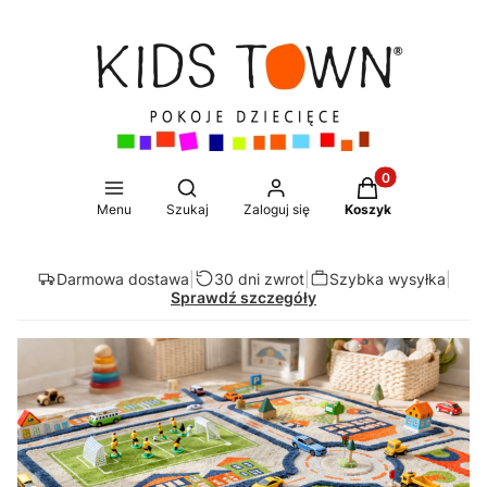
Produkty w koszy
Otwórz wyszukiwarkę
Menu
Szukaj
Zaloguj się
Koszyk
Darmowa dostawa
|
30 dni zwrot
|
Szybka wysyłka
|
Sprawdź szczegóły