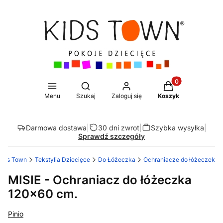
Produkty w koszy
Otwórz wyszukiwarkę
Menu
Szukaj
Zaloguj się
Koszyk
Darmowa dostawa
|
30 dni zwrot
|
Szybka wysyłka
|
Sprawdź szczegóły
Kids Town
Tekstylia Dziecięce
Do Łóżeczka
Ochraniacze do łóżeczek
MISIE - Ochraniacz do łóżeczka
120x60 cm.
Pinio