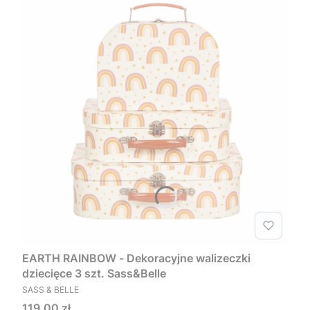
EARTH RAINBOW - Dekoracyjne walizeczki
dziecięce 3 szt. Sass&Belle
PRODUCENT
SASS & BELLE
Cena
119,00 zł