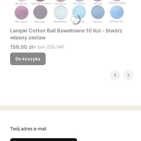
Lampki Cotton Ball Bawełniane 10 Kul - Stwórz
własny zestaw
Cena brutto
159,00 zł
w tym %s VAT
w tym
23%
VAT
Do koszyka
Twój adres e-mail