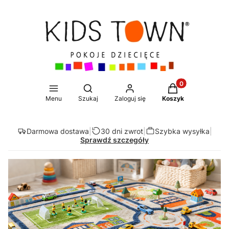
Produkty w koszy
Otwórz wyszukiwarkę
Menu
Szukaj
Zaloguj się
Koszyk
Darmowa dostawa
|
30 dni zwrot
|
Szybka wysyłka
|
Sprawdź szczegóły