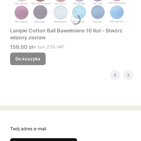
Lampki Cotton Ball Bawełniane 10 Kul - Stwórz
własny zestaw
Cena brutto
159,00 zł
w tym %s VAT
w tym
23%
VAT
Do koszyka
Twój adres e-mail