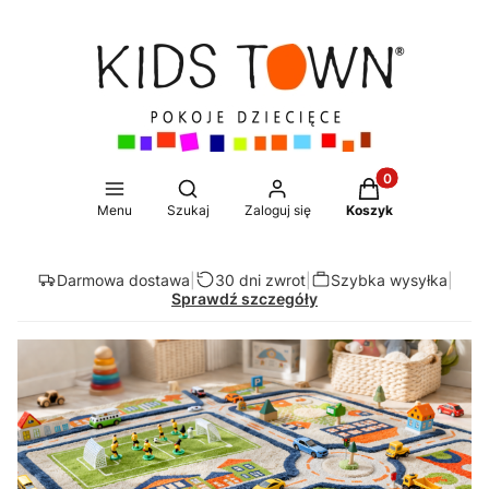
Produkty w koszy
Otwórz wyszukiwarkę
Menu
Szukaj
Zaloguj się
Koszyk
Darmowa dostawa
|
30 dni zwrot
|
Szybka wysyłka
|
Sprawdź szczegóły