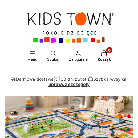
Produkty w koszy
Otwórz wyszukiwarkę
Menu
Szukaj
Zaloguj się
Koszyk
Darmowa dostawa
|
30 dni zwrot
|
Szybka wysyłka
|
Sprawdź szczegóły