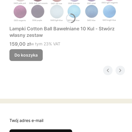
Lampki Cotton Ball Bawełniane 10 Kul - Stwórz
własny zestaw
Cena brutto
159,00 zł
w tym %s VAT
w tym
23%
VAT
Do koszyka
Twój adres e-mail