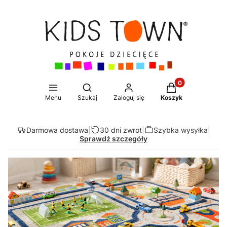
Produkty w koszy
Otwórz wyszukiwarkę
Menu
Szukaj
Zaloguj się
Koszyk
Darmowa dostawa
|
30 dni zwrot
|
Szybka wysyłka
|
Sprawdź szczegóły