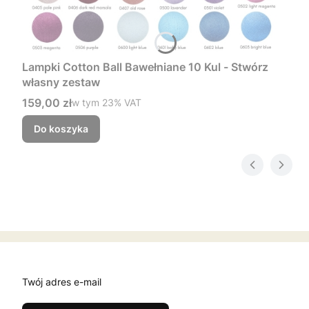
Lampki Cotton Ball Bawełniane 10 Kul - Stwórz
własny zestaw
Cena brutto
159,00 zł
w tym %s VAT
w tym
23%
VAT
Do koszyka
Twój adres e-mail