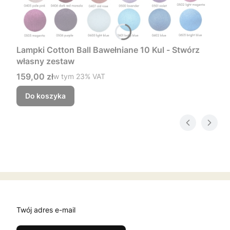
Lampki Cotton Ball Bawełniane 10 Kul - Stwórz
własny zestaw
Cena brutto
159,00 zł
w tym %s VAT
w tym
23%
VAT
Do koszyka
Twój adres e-mail