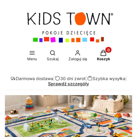
Produkty w koszy
Otwórz wyszukiwarkę
Menu
Szukaj
Zaloguj się
Koszyk
Darmowa dostawa
|
30 dni zwrot
|
Szybka wysyłka
|
Sprawdź szczegóły