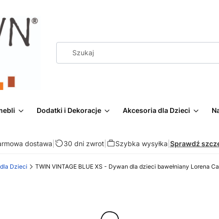
mebli
Dodatki i Dekoracje
Akcesoria dla Dzieci
Na
armowa dostawa
|
30 dni zwrot
|
Szybka wysyłka
|
Sprawdź szcz
la Dzieci
TWIN VINTAGE BLUE XS - Dywan dla dzieci bawełniany Lorena Ca