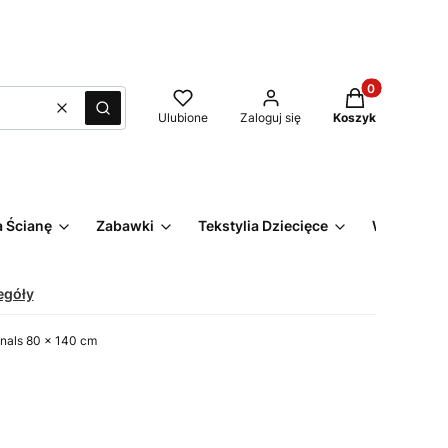
Produkty w kos
Wyczyść
Szukaj
Ulubione
Zaloguj się
Koszyk
 Ścianę
Zabawki
Tekstylia Dziecięce
Wyprzeda
egóły
nals 80 x 140 cm