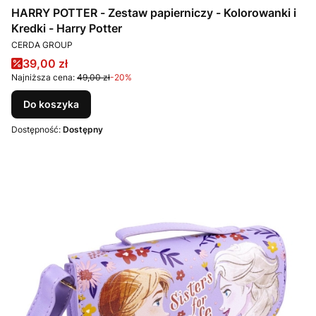
HARRY POTTER - Zestaw papierniczy - Kolorowanki i
Kredki - Harry Potter
PRODUCENT
CERDA GROUP
Cena promocyjna
39,00 zł
Najniższa cena:
49,00 zł
-20%
Do koszyka
Dostępność:
Dostępny