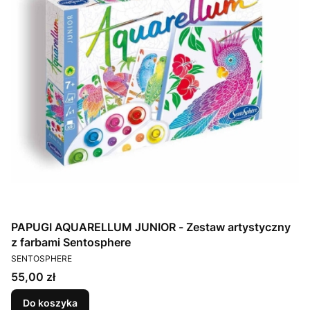
PAPUGI AQUARELLUM JUNIOR - Zestaw artystyczny
z farbami Sentosphere
PRODUCENT
SENTOSPHERE
Cena
55,00 zł
Do koszyka