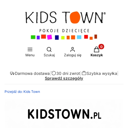
Produkty w koszy
Otwórz wyszukiwarkę
Menu
Szukaj
Zaloguj się
Koszyk
Darmowa dostawa
|
30 dni zwrot
|
Szybka wysyłka
|
Sprawdź szczegóły
Przejdź do:
Kids Town