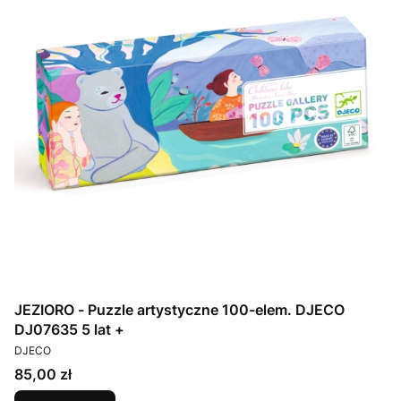
JEZIORO - Puzzle artystyczne 100-elem. DJECO
DJ07635 5 lat +
PRODUCENT
DJECO
Cena
85,00 zł