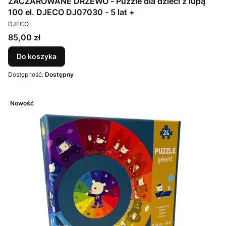
ZACZAROWANE DRZEWO - Puzzle dla dzieci z lupą
100 el. DJECO DJ07030 - 5 lat +
PRODUCENT
DJECO
Cena
85,00 zł
Do koszyka
Dostępność:
Dostępny
Nowość