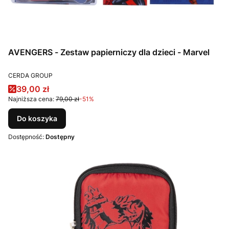
AVENGERS - Zestaw papierniczy dla dzieci - Marvel
PRODUCENT
CERDA GROUP
Cena promocyjna
39,00 zł
Najniższa cena:
79,00 zł
-51%
Do koszyka
Dostępność:
Dostępny