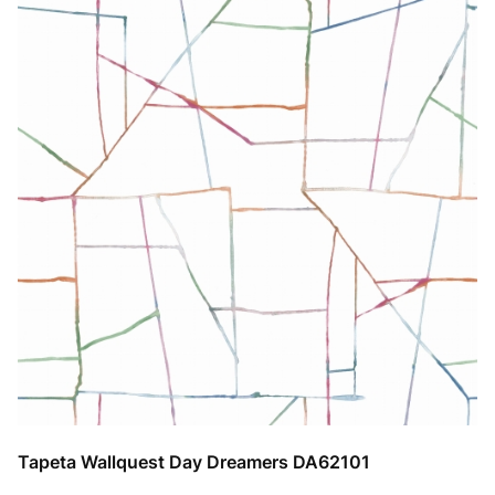
Tapeta Wallquest Day Dreamers DA62101