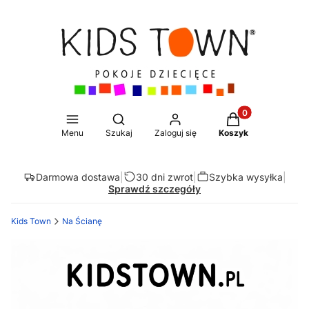
Produkty w koszy
Otwórz wyszukiwarkę
Menu
Szukaj
Zaloguj się
Koszyk
Darmowa dostawa
|
30 dni zwrot
|
Szybka wysyłka
|
Sprawdź szczegóły
Kids Town
Na Ścianę