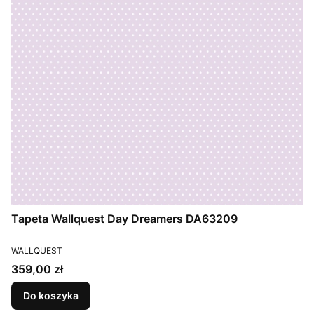
Tapeta Wallquest Day Dreamers DA63209
PRODUCENT
WALLQUEST
Cena
359,00 zł
Do koszyka