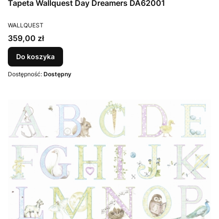
Tapeta Wallquest Day Dreamers DA62001
PRODUCENT
WALLQUEST
Cena
359,00 zł
Do koszyka
Dostępność:
Dostępny