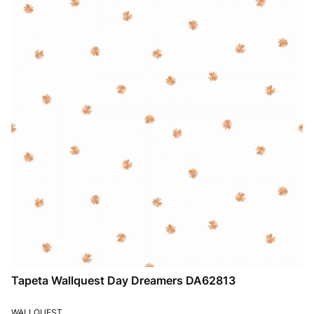
Tapeta Wallquest Day Dreamers DA62813
PRODUCENT
WALLQUEST