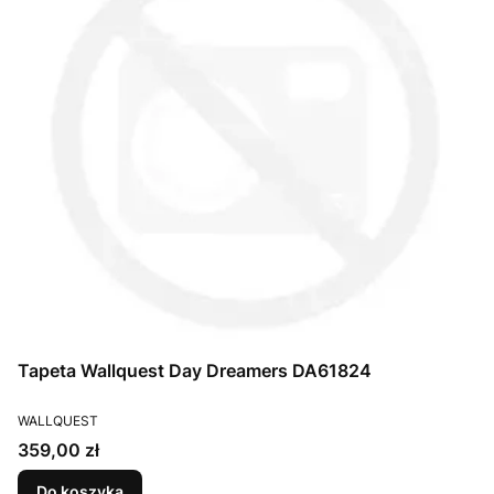
Tapeta Wallquest Day Dreamers DA61824
PRODUCENT
WALLQUEST
Cena
359,00 zł
Do koszyka