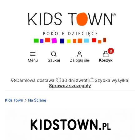
Produkty w koszy
Otwórz wyszukiwarkę
Menu
Szukaj
Zaloguj się
Koszyk
Darmowa dostawa
|
30 dni zwrot
|
Szybka wysyłka
|
Sprawdź szczegóły
Kids Town
Na Ścianę