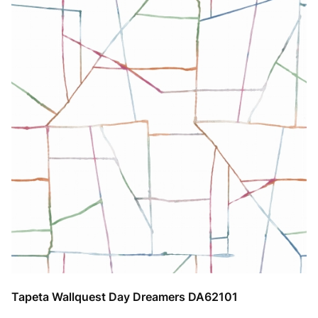
Tapeta Wallquest Day Dreamers DA62101