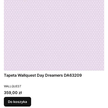
Tapeta Wallquest Day Dreamers DA63209
PRODUCENT
WALLQUEST
Cena
359,00 zł
Do koszyka