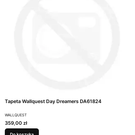
Tapeta Wallquest Day Dreamers DA61824
PRODUCENT
WALLQUEST
Cena
359,00 zł
Do koszyka