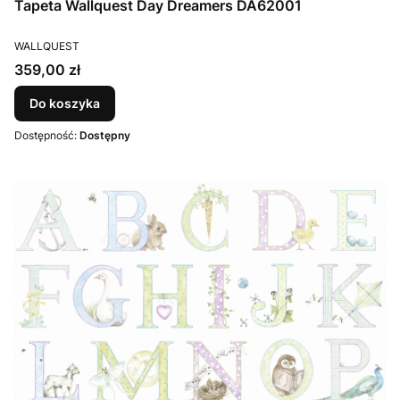
Tapeta Wallquest Day Dreamers DA62001
PRODUCENT
WALLQUEST
Cena
359,00 zł
Do koszyka
Dostępność:
Dostępny