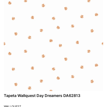
Tapeta Wallquest Day Dreamers DA62813
PRODUCENT
WALLQUEST