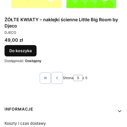
ŻÓŁTE KWIATY – naklejki ścienne Little Big Room by
Djeco
PRODUCENT
DJECO
Cena
49,00 zł
Do koszyka
Dostępność:
Dostępny
Strona
z 5
Wróć do pierwszej strony z produktami
Linki w stopce
INFORMACJE
Koszty i czas dostawy