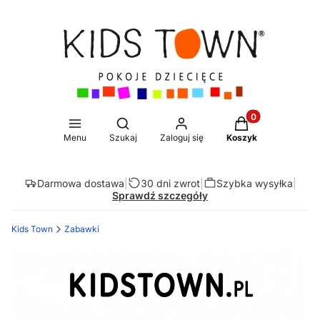
Produkty w koszy
Otwórz wyszukiwarkę
Menu
Szukaj
Zaloguj się
Koszyk
Darmowa dostawa
|
30 dni zwrot
|
Szybka wysyłka
|
Sprawdź szczegóły
Kids Town
Zabawki