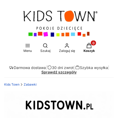
Produkty w koszy
Otwórz wyszukiwarkę
Menu
Szukaj
Zaloguj się
Koszyk
Darmowa dostawa
|
30 dni zwrot
|
Szybka wysyłka
|
Sprawdź szczegóły
Kids Town
Zabawki