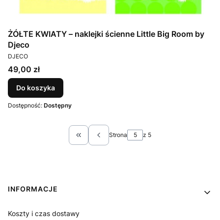
ŻÓŁTE KWIATY – naklejki ścienne Little Big Room by
Djeco
PRODUCENT
DJECO
Cena
49,00 zł
Do koszyka
Dostępność:
Dostępny
Strona
z 5
Wróć do pierwszej strony z produktami
Linki w stopce
INFORMACJE
Koszty i czas dostawy