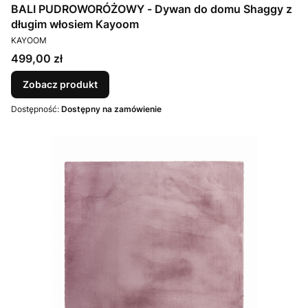
BALI PUDROWORÓŻOWY - Dywan do domu Shaggy z
długim włosiem Kayoom
PRODUCENT
KAYOOM
Cena
499,00 zł
Zobacz produkt
Dostępność:
Dostępny na zamówienie