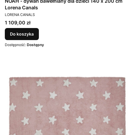
NOAH - dywan bawełniany dla dzieci 140 x 200 cm
Lorena Canals
PRODUCENT
LORENA CANALS
Cena
1 109,00 zł
Do koszyka
Dostępność:
Dostępny