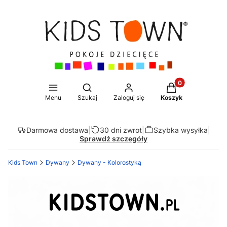
Produkty w koszy
Otwórz wyszukiwarkę
Menu
Szukaj
Zaloguj się
Koszyk
Darmowa dostawa
|
30 dni zwrot
|
Szybka wysyłka
|
Sprawdź szczegóły
Kids Town
Dywany
Dywany - Kolorostyką