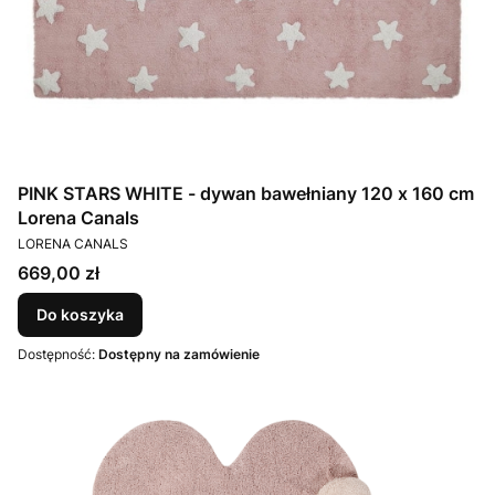
PINK STARS WHITE - dywan bawełniany 120 x 160 cm
Lorena Canals
PRODUCENT
LORENA CANALS
Cena
669,00 zł
Do koszyka
Dostępność:
Dostępny na zamówienie