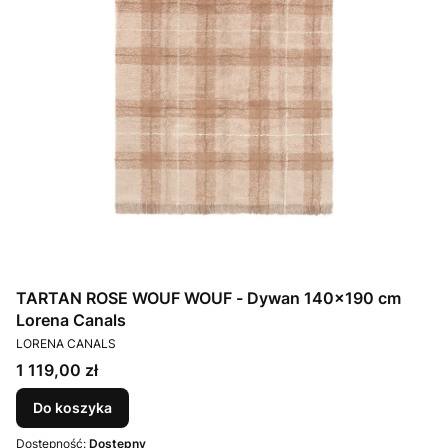
TARTAN ROSE WOUF WOUF - Dywan 140×190 cm
Lorena Canals
PRODUCENT
LORENA CANALS
Cena
1 119,00 zł
Do koszyka
Dostępność:
Dostępny