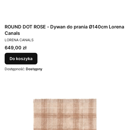
ROUND DOT ROSE - Dywan do prania Ø140cm Lorena
Canals
PRODUCENT
LORENA CANALS
Cena
649,00 zł
Do koszyka
Dostępność:
Dostępny