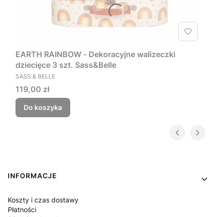
EARTH RAINBOW - Dekoracyjne walizeczki
dziecięce 3 szt. Sass&Belle
PRODUCENT
SASS & BELLE
Cena
119,00 zł
Do koszyka
Linki w stopce
INFORMACJE
Koszty i czas dostawy
Płatności