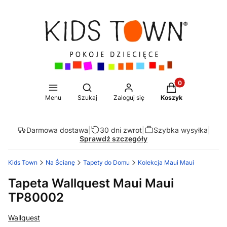
Produkty w koszy
Otwórz wyszukiwarkę
Menu
Szukaj
Zaloguj się
Koszyk
Darmowa dostawa
|
30 dni zwrot
|
Szybka wysyłka
|
Sprawdź szczegóły
Kids Town
Na Ścianę
Tapety do Domu
Kolekcja Maui Maui
Tapeta Wallquest Maui Maui
TP80002
Wallquest