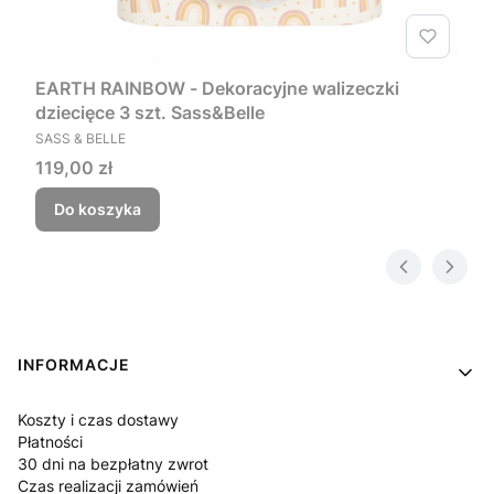
EARTH RAINBOW - Dekoracyjne walizeczki
dziecięce 3 szt. Sass&Belle
PRODUCENT
SASS & BELLE
Cena
119,00 zł
Do koszyka
Linki w stopce
INFORMACJE
Koszty i czas dostawy
Płatności
30 dni na bezpłatny zwrot
Czas realizacji zamówień