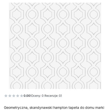
0.00
(Oceny: 0 Recenzje: 0)
Geometryczna, skandynawski hampton tapeta do domu marki