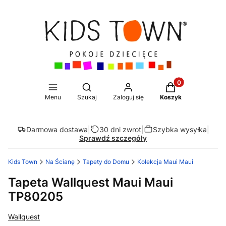
Produkty w koszy
Otwórz wyszukiwarkę
Menu
Szukaj
Zaloguj się
Koszyk
Darmowa dostawa
|
30 dni zwrot
|
Szybka wysyłka
|
Sprawdź szczegóły
Kids Town
Na Ścianę
Tapety do Domu
Kolekcja Maui Maui
Tapeta Wallquest Maui Maui
TP80205
Wallquest