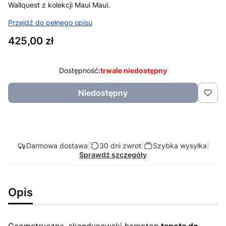
Wallquest z kolekcji Maui Maui.
Przejdź do pełnego opisu
Cena
425,00 zł
Dostępność:
trwale niedostępny
Niedostępny
Darmowa dostawa
|
30 dni zwrot
|
Szybka wysyłka
|
Sprawdź szczegóły
Opis
Geometryczna, skandynawski hampton
tapeta do