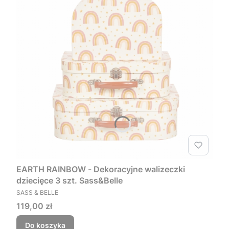
EARTH RAINBOW - Dekoracyjne walizeczki
dziecięce 3 szt. Sass&Belle
PRODUCENT
SASS & BELLE
Cena
119,00 zł
Do koszyka