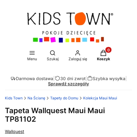
Produkty w koszy
Otwórz wyszukiwarkę
Menu
Szukaj
Zaloguj się
Koszyk
Darmowa dostawa
|
30 dni zwrot
|
Szybka wysyłka
|
Sprawdź szczegóły
Kids Town
Na Ścianę
Tapety do Domu
Kolekcja Maui Maui
Tapeta Wallquest Maui Maui
TP81102
Wallquest