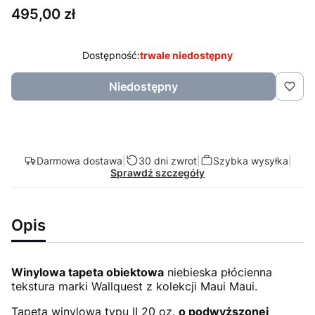
Cena
495,00 zł
Dostępność:
trwale niedostępny
Niedostępny
Darmowa dostawa
|
30 dni zwrot
|
Szybka wysyłka
|
Sprawdź szczegóły
Opis
Winylowa tapeta obiektowa
niebieska płócienna
tekstura marki Wallquest z kolekcji Maui Maui.
Tapeta winylowa typu II 20 oz.
o podwyższonej