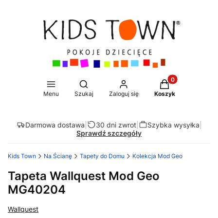
Produkty w koszy
Otwórz wyszukiwarkę
Menu
Szukaj
Zaloguj się
Koszyk
Darmowa dostawa
|
30 dni zwrot
|
Szybka wysyłka
|
Sprawdź szczegóły
Kids Town
Na Ścianę
Tapety do Domu
Kolekcja Mod Geo
Tapeta Wallquest Mod Geo
MG40204
Wallquest