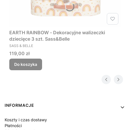
EARTH RAINBOW - Dekoracyjne walizeczki
dziecięce 3 szt. Sass&Belle
PRODUCENT
SASS & BELLE
Cena
119,00 zł
Do koszyka
Linki w stopce
INFORMACJE
Koszty i czas dostawy
Płatności