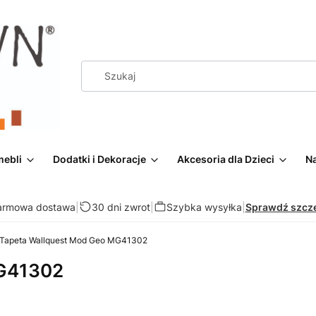
mebli
Dodatki i Dekoracje
Akcesoria dla Dzieci
Na
armowa dostawa
|
30 dni zwrot
|
Szybka wysyłka
|
Sprawdź szcz
Tapeta Wallquest Mod Geo MG41302
MG41302