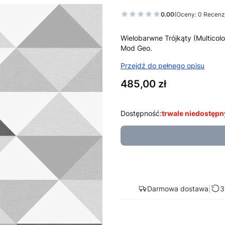
0.00
(Oceny: 0 Recenzj
Wielobarwne Trójkąty (Multicolo
Mod Geo.
Przejdź do pełnego opisu
Cena
485,00 zł
Dostępność:
trwale niedostępn
Darmowa dostawa
|
3