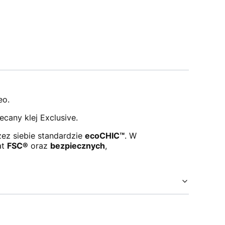
eo.
ecany klej Exclusive.
ez siebie standardzie
ecoCHIC™
. W
at
FSC®
oraz
bezpiecznych
,