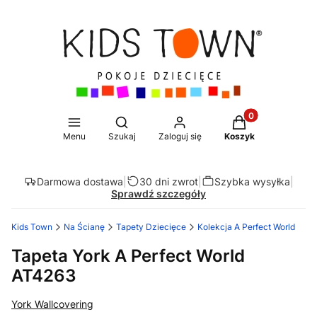
Produkty w koszy
Otwórz wyszukiwarkę
Menu
Szukaj
Zaloguj się
Koszyk
Darmowa dostawa
|
30 dni zwrot
|
Szybka wysyłka
|
Sprawdź szczegóły
Kids Town
Na Ścianę
Tapety Dziecięce
Kolekcja A Perfect World
Tapeta York A Perfect World
AT4263
York Wallcovering