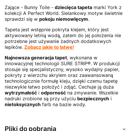
Zające - Bunny Toile -
dziecięca tapeta
marki York z
kolekcji A Perfect World. Sielankowy motyw świetnie
sprawdzi się w
pokoju niemowlęcym
.
Tapeta jest wstępnie pokryta klejem, który jest
aktywowany letnią wodą, zatem do jej położenia nie
potrzebne jest używanie żadnych dodatkowych
lepików.
Zobacz jakie to łatwe!
Najnowsza generacja tapet
, wykonana w
innowacyjnej technologii SURE STRIP®. W produkcji
stosuje się specjalistyczny, wysoko wydajny papier,
pokryty z wierzchu akrylem oraz zaawansowaną
technologicznie formułę kleju, dzięki czemu tapetę
niezwykle łatwo położyć i zdjąć. Cechuje ją duża
wytrzymałość
i
odporność
na zmywanie. Wszelkie
nadruki zrobione są przy użyciu
bezpiecznych
i
nietoksycznych
farb na bazie wody.
Pliki do pobrania