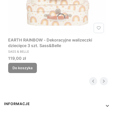
EARTH RAINBOW - Dekoracyjne walizeczki
dziecięce 3 szt. Sass&Belle
PRODUCENT
SASS & BELLE
Cena
119,00 zł
Do koszyka
Linki w stopce
INFORMACJE