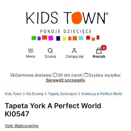
Produkty w koszy
Otwórz wyszukiwarkę
Menu
Szukaj
Zaloguj się
Koszyk
Darmowa dostawa
|
30 dni zwrot
|
Szybka wysyłka
|
Sprawdź szczegóły
Kids Town
Na Ścianę
Tapety Dziecięce
Kolekcja A Perfect World
Tapeta York A Perfect World
KI0547
York Wallcovering