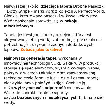
Najwyższej jakości
dziecięca tapeta
Drobne Paseczki
- Dotty Stripe - marki York z kolekcji A Perfect World.
Cienkie, kreskowane paseczki w żywej kolorystce.
Wzór doskonale sprawdzi się w
pokoju
młodzieżowym
.
Tapeta jest wstępnie pokryta klejem, który jest
aktywowany letnią wodą, zatem do jej położenia nie
potrzebne jest używanie żadnych dodatkowych
lepików.
Zobacz jakie to łatwe!
Najnowsza generacja tapet
, wykonana w
innowacyjnej technologii SURE STRIP®. W produkcji
stosuje się specjalistyczny, wysoko wydajny papier,
pokryty z wierzchu akrylem oraz zaawansowaną
technologicznie formułę kleju, dzięki czemu tapetę
niezwykle łatwo położyć i zdjąć. Cechuje ją
duża
wytrzymałość
i
odporność
na zmywanie.
Wszelkie nadruki zrobione są przy
użyciu
bezpiecznych
i
nietoksycznych
farb na bazie
wody.