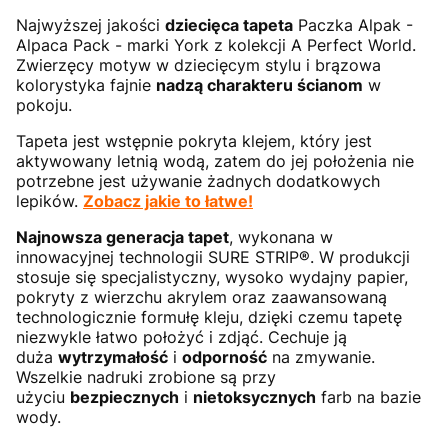
Najwyższej jakości
dziecięca tapeta
Paczka Alpak -
Alpaca Pack - marki York z kolekcji A Perfect World.
Zwierzęcy motyw w dziecięcym stylu i brązowa
kolorystyka fajnie
nadzą charakteru ścianom
w
pokoju.
Tapeta jest wstępnie pokryta klejem, który jest
aktywowany letnią wodą, zatem do jej położenia nie
potrzebne jest używanie żadnych dodatkowych
lepików.
Zobacz jakie to łatwe!
Najnowsza generacja tapet
, wykonana w
innowacyjnej technologii SURE STRIP®. W produkcji
stosuje się specjalistyczny, wysoko wydajny papier,
pokryty z wierzchu akrylem oraz zaawansowaną
technologicznie formułę kleju, dzięki czemu tapetę
niezwykle łatwo położyć i zdjąć. Cechuje ją
duża
wytrzymałość
i
odporność
na zmywanie.
Wszelkie nadruki zrobione są przy
użyciu
bezpiecznych
i
nietoksycznych
farb na bazie
wody.