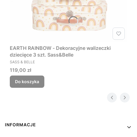
EARTH RAINBOW - Dekoracyjne walizeczki
dziecięce 3 szt. Sass&Belle
PRODUCENT
SASS & BELLE
Cena
119,00 zł
Do koszyka
Linki w stopce
INFORMACJE