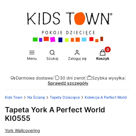
Produkty w koszy
Otwórz wyszukiwarkę
Menu
Szukaj
Zaloguj się
Koszyk
Darmowa dostawa
|
30 dni zwrot
|
Szybka wysyłka
|
Sprawdź szczegóły
Kids Town
Na Ścianę
Tapety Dziecięce
Kolekcja A Perfect World
Tapeta York A Perfect World
KI0555
York Wallcovering